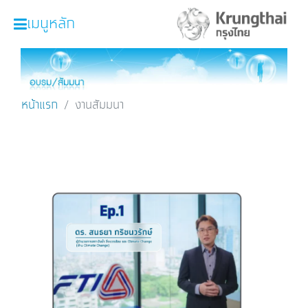
เมนูหลัก
หน้าหลัก
ผลิตภัณฑ์และบริการ
หน้าแรก
งานสัมมนา
โปรโมชั่น
ความรู้เกี่ยวกับธุรกิจ
SME Focus Magazine
คำนวณสินเชื่อเบื้องต้น
ค้นหาจุดบริการ
FOLLOW US
Krungthai SME​