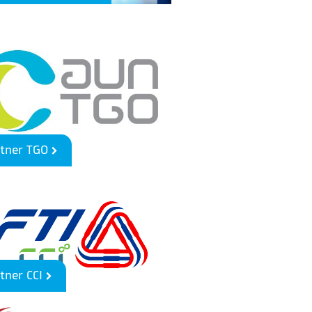
rtner TGO
tner CCI