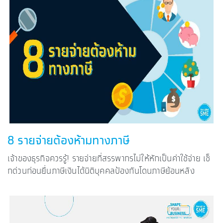
8 รายจ่ายต้องห้ามทางภาษี
เจ้าของธุรกิจควรรู้! รายจ่ายที่สรรพากรไม่ให้หักเป็นค่าใช้จ่าย เช็
กด่วนก่อนยื่นภาษีเงินได้นิติบุคคลป้องกันโดนภาษีย้อนหลัง