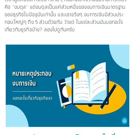
คือ “งบดุล” แต่งบดุลเป็นแค่ส่วนหนึ่งของงบการเงินมาตรฐาน
ของธุรกิจในปัจจุบันเท่านั้น และเอาจริงๆ งบการเงินมีส่วนประ
กอบใหญ่ๆ ถึง 5 ส่วนด้วยกัน ว่าแต่ ในแต่ละส่วนมันบอกอะไร
เกี่ยวกับธุรกิจบ้าง? ลองไปดูกันครับ