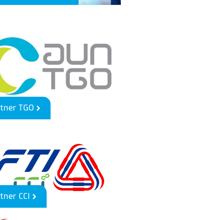
rtner TGO
tner CCI