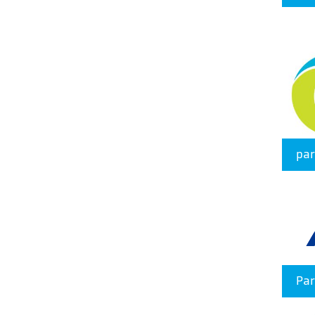
pa
Par