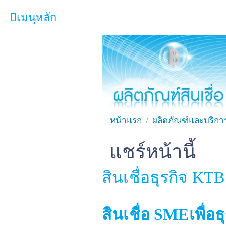
เมนูหลัก
หน้าหลัก
ผลิตภัณฑ์และบริการ
โปรโมชั่น
ความรู้เกี่ยวกับธุรกิจ
หน้าแรก
ผลิตภัณฑ์และบริกา
SME Focus Magazine
แชร์หน้านี้
Facebook
Line
T
คำนวณสินเชื่อเบื้องต้น
สินเชื่อธุรกิจ KT
ค้นหาจุดบริการ
FOLLOW US
Krungthai SME​
สินเชื่อ SMEเพื่อ