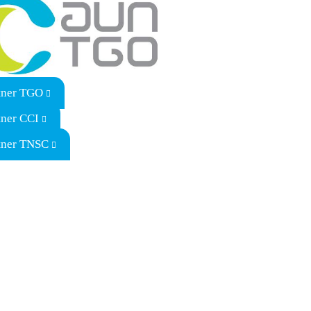
tner TGO
tner CCI
tner TNSC