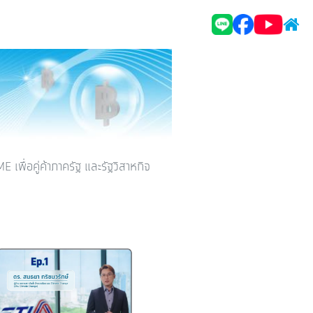
ME เพื่อคู่ค้าภาครัฐ และรัฐวิสาหกิจ