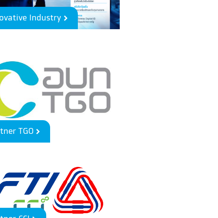
ovative Industry
rtner TGO