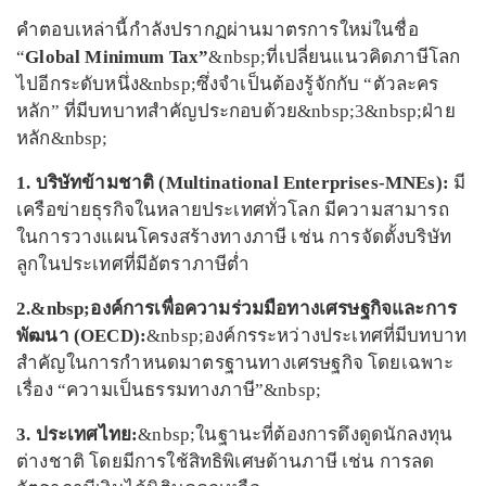
คำตอบเหล่านี้กำลังปรากฏผ่านมาตรการใหม่ในชื่อ
“
Global Minimum Tax”
&nbsp;ที่เปลี่ยนแนวคิดภาษีโลก
ไปอีกระดับหนึ่ง&nbsp;ซึ่งจำเป็นต้องรู้จักกับ “ตัวละคร
หลัก” ที่มีบทบาทสำคัญประกอบด้วย&nbsp;3&nbsp;ฝ่าย
หลัก&nbsp;
1. บริษัทข้ามชาติ (Multinational Enterprises-MNEs):
มี
เครือข่ายธุรกิจในหลายประเทศทั่วโลก มีความสามารถ
ในการวางแผนโครงสร้างทางภาษี เช่น การจัดตั้งบริษัท
ลูกในประเทศที่มีอัตราภาษีต่ำ
2.&nbsp;องค์การเพื่อความร่วมมือทางเศรษฐกิจและการ
พัฒนา (OECD):
&nbsp;องค์กรระหว่างประเทศที่มีบทบาท
สำคัญในการกำหนดมาตรฐานทางเศรษฐกิจ โดยเฉพาะ
เรื่อง “ความเป็นธรรมทางภาษี”&nbsp;
3. ประเทศไทย:
&nbsp;ในฐานะที่ต้องการดึงดูดนักลงทุน
ต่างชาติ โดยมีการใช้สิทธิพิเศษด้านภาษี เช่น การลด