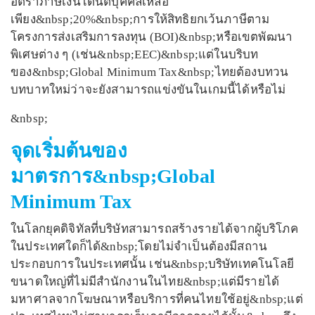
อัตราภาษีเงินได้นิติบุคคลเหลือ
เพียง&nbsp;20%&nbsp;การให้สิทธิยกเว้นภาษีตาม
โครงการส่งเสริมการลงทุน (BOI)&nbsp;หรือเขตพัฒนา
พิเศษต่าง ๆ (เช่น&nbsp;EEC)&nbsp;แต่ในบริบท
ของ&nbsp;Global Minimum Tax&nbsp;ไทยต้องบทวน
บทบาทใหม่ว่าจะยังสามารถแข่งขันในเกมนี้ได้หรือไม่
&nbsp;
จุดเริ่มต้นของ
มาตรการ&nbsp;Global
Minimum Tax
ในโลกยุคดิจิทัลที่บริษัทสามารถสร้างรายได้จากผู้บริโภค
ในประเทศใดก็ได้&nbsp;โดยไม่จำเป็นต้องมีสถาน
ประกอบการในประเทศนั้น เช่น&nbsp;บริษัทเทคโนโลยี
ขนาดใหญ่ที่ไม่มีสำนักงานในไทย&nbsp;แต่มีรายได้
มหาศาลจากโฆษณาหรือบริการที่คนไทยใช้อยู่&nbsp;แต่