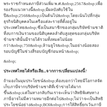
พระราชกำหนดภาษีส่วนเพิ่ม พ.ศ.&nbsp;2567&nbsp;เพื่อ
รองรับแนวทางนี้&nbsp;มีผลบังคับใช้ใน
ปี&nbsp;2568&nbsp;เป็นต้นไป&nbsp;โดยเน้นไปที่กลุ่ม
ธุรกิจนิติบุคคลในเครือแต่ละรายที่ตั้งอยู่ใน
ประเทศไทย&nbsp;ซึ่งเป็นสมาชิกของกลุ่มบริษัทข้ามชาติ
ที่งบการเงินรวมของนิติบุคคลลำดับสูงสุดของกลุ่มบริษัท
ข้ามชาตินั้นมีรายได้รวมทั้งหมดไม่น้อย
กว่า&nbsp;750&nbsp;ล้านยูโร&nbsp;ในอย่างน้อยสอง
รอบบัญชีในช่วงสี่รอบบัญชีก่อนหน้า&nbsp;
&nbsp;
ประเทศไทยได้หรือเสีย...จากการเปลี่ยนแปลงนี้
?
ถ้ามองในมุมประโยชน์&nbsp;ต้องบอกว่าไทยมีโอกาสจัด
เก็บภาษีจากบริษัทข้ามชาติที่เข้าข่ายได้มาก
ขึ้น&nbsp;แต่ในทางกลับกันเราจะเห็นว่าสิทธิพิเศษทาง
ภาษีอาจไม่มีความหมายอีกต่อไป&nbsp;ไม่ว่าจะเป็นสิทธิ
ประโยชน์อย่าง&nbsp;BOI&nbsp;การให้สิทธิ์ยกเว้นภาษี