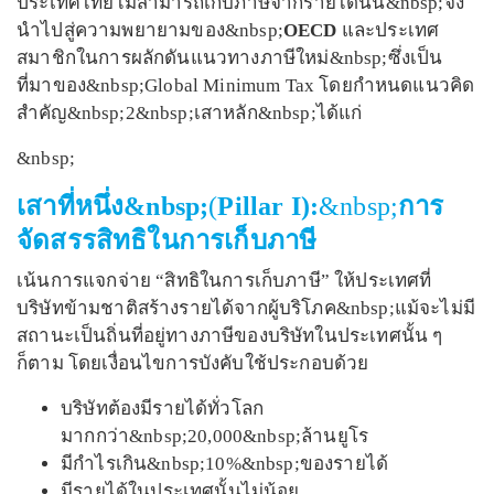
ประเทศไทยไม่สามารถเก็บภาษีจากรายได้นั้น&nbsp;จึง
นำไปสู่ความพยายามของ&nbsp;
OECD
และประเทศ
สมาชิกในการผลักดันแนวทางภาษีใหม่&nbsp;ซึ่งเป็น
ที่มาของ&nbsp;Global Minimum Tax โดยกำหนดแนวคิด
สำคัญ&nbsp;2&nbsp;เสาหลัก&nbsp;ได้แก่
&nbsp;
เสาที่หนึ่ง&nbsp;
(
Pillar I):
&nbsp;
การ
จัดสรรสิทธิในการเก็บภาษี
เน้นการแจกจ่าย “สิทธิในการเก็บภาษี” ให้ประเทศที่
บริษัทข้ามชาติสร้างรายได้จากผู้บริโภค&nbsp;แม้จะไม่มี
สถานะเป็นถิ่นที่อยู่ทางภาษีของบริษัทในประเทศนั้น ๆ
ก็ตาม โดยเงื่อนไขการบังคับใช้ประกอบด้วย
บริษัทต้องมีรายได้ทั่วโลก
มากกว่า&nbsp;20,000&nbsp;ล้านยูโร
มีกำไรเกิน&nbsp;10%&nbsp;ของรายได้
มีรายได้ในประเทศนั้นไม่น้อย