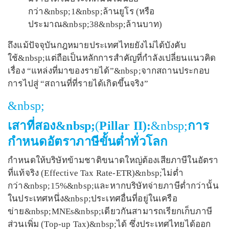
กว่า&nbsp;1&nbsp;ล้านยูโร (หรือ
ประมาณ&nbsp;38&nbsp;ล้านบาท)
ถึงแม้ปัจจุบันกฎหมายประเทศไทยยังไม่ได้บังคับ
ใช้&nbsp;แต่ถือเป็นหลักการสำคัญที่กำลังเปลี่ยนแนวคิด
เรื่อง “แหล่งที่มาของรายได้”&nbsp;จากสถานประกอบ
การไปสู่ “สถานที่ที่รายได้เกิดขึ้นจริง”
&nbsp;
เสาที่สอง&nbsp;
(
Pillar II):
&nbsp;
การ
กำหนดอัตราภาษีขั้นต่ำทั่วโลก
กำหนดให้บริษัทข้ามชาติขนาดใหญ่ต้องเสียภาษีในอัตรา
ที่แท้จริง (Effective Tax Rate-ETR)&nbsp;ไม่ต่ำ
กว่า&nbsp;15%&nbsp;และหากบริษัทจ่ายภาษีต่ำกว่านั้น
ในประเทศหนึ่ง&nbsp;ประเทศอื่นที่อยู่ในเครือ
ข่าย&nbsp;MNEs&nbsp;เดียวกันสามารถเรียกเก็บภาษี
ส่วนเพิ่ม (Top-up Tax)&nbsp;ได้ ซึ่งประเทศไทยได้ออก