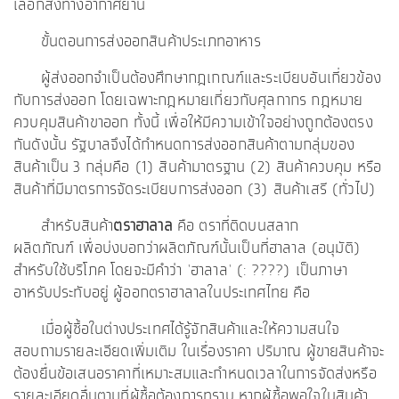
เลือกส่งทางอากาศยาน
ขั้นตอนการส่งออกสินค้าประเภทอาหาร
ผู้ส่งออกจำเป็นต้องศึกษากฎเกณฑ์และระเบียบอันเกี่ยวข้อง
กับการส่งออก โดยเฉพาะกฎหมายเกี่ยวกับศุลกากร กฎหมาย
ควบคุมสินค้าขาออก ทั้งนี้ เพื่อให้มีความเข้าใจอย่างถูกต้องตรง
กันดังนั้น รัฐบาลจึงได้กำหนดการส่งออกสินค้าตามกลุ่มของ
สินค้าเป็น 3 กลุ่มคือ (1) สินค้ามาตรฐาน (2) สินค้าควบคุม หรือ
สินค้าที่มีมาตรการจัดระเบียบการส่งออก (3) สินค้าเสรี (ทั่วไป)
สำหรับสินค้า
ตราฮาลาล
คือ ตราที่ติดบนสลาก
ผลิตภัณฑ์ เพื่อบ่งบอกว่าผลิตภัณฑ์นั้นเป็นที่ฮาลาล (อนุมัติ)
สำหรับใช้บริโภค โดยจะมีคำว่า 'ฮาลาล' (:
????
‎) เป็นภาษา
อาหรับประทับอยู่ ผู้ออกตราฮาลาลในประเทศไทย คือ
เมื่อผู้ซื้อในต่างประเทศได้รู้จักสินค้าและให้ความสนใจ
สอบถามรายละเอียดเพิ่มเติม ในเรื่องราคา ปริมาณ ผู้ขายสินค้าจะ
ต้องยื่นข้อเสนอราคาที่เหมาะสมและกำหนดเวลาในการจัดส่งหรือ
รายละเอียดอื่นตามที่ผู้ซื้อต้องการทราบ หากผู้ซื้อพอใจในสินค้า