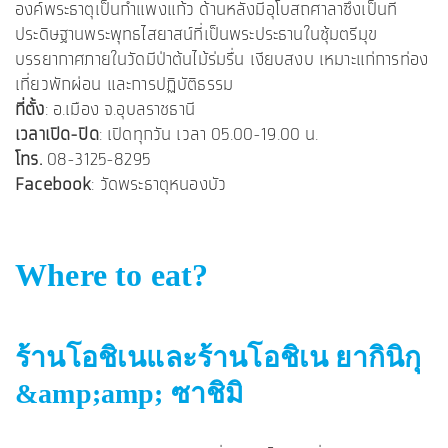
องค์พระธาตุเป็นกำแพงแก้ว ด้านหลังมีอุโบสถศาลาซึ่งเป็นที่
ประดิษฐานพระพุทธไสยาสน์ที่เป็นพระประธานในซุ้มตรีมุข
บรรยากาศภายในวัดมีป่าต้นไม้ร่มรื่น เงียบสงบ เหมาะแก่การท่อง
เที่ยวพักผ่อน และการปฏิบัติธรรม
ที่ตั้ง
: อ.เมือง จ.อุบลราชธานี
เวลาเปิด-ปิด
: เปิดทุกวัน เวลา 05.00-19.00 น.
โทร.
08-3125-8295
Facebook
: วัดพระธาตุหนองบัว
Where to eat?
ร้านโอชิเนและร้านโอชิเน ยากินิกุ
&amp;amp; ซาชิมิ