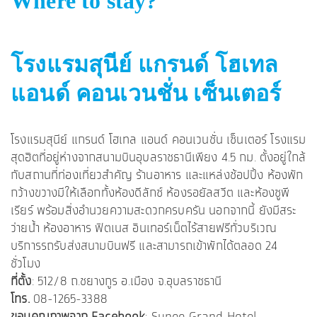
Where to stay?
โรงแรมสุนีย์ แกรนด์ โฮเทล
แอนด์ คอนเวนชั่น เซ็นเตอร์
โรงแรมสุนีย์ แกรนด์ โฮเทล แอนด์ คอนเวนชั่น เซ็นเตอร์ โรงแรม
สุดฮิตที่อยู่ห่างจากสนามบินอุบลราชธานีเพียง 4.5 กม. ตั้งอยู่ใกล้
กับสถานที่ท่องเที่ยวสำคัญ ร้านอาหาร และแหล่งช้อปปิ้ง ห้องพัก
กว้างขวางมีให้เลือกทั้งห้องดีลักซ์ ห้องรอยัลสวีต และห้องซูพี
เรียร์ พร้อมสิ่งอำนวยความสะดวกครบครัน นอกจากนี้ ยังมีสระ
ว่ายน้ำ ห้องอาหาร ฟิตเนส อินเทอร์เน็ตไร้สายฟรีทั่วบริเวณ
บริการรถรับส่งสนามบินฟรี และสามารถเข้าพักได้ตลอด 24
ชั่วโมง
ที่ตั้ง
: 512/8 ถ.ชยางกูร อ.เมือง จ.อุบลราชธานี
โทร.
08-1265-3388