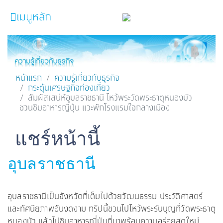
เมนูหลัก
หน้าหลัก
ผลิตภัณฑ์และบริการ
หน้าแรก
ความรู้เกี่ยวกับธุรกิจ
กระตุ้นเศรษฐกิจท่องเที่ยว
โปรโมชั่น
สัมผัสเสน่ห์อุบลราชธานี ไหว้พระวัดพระธาตุหนองบัว
ชวนชิมอาหารญี่ปุ่น แวะพักโรงแรมใจกลางเมือง
ความรู้เกี่ยวกับธุรกิจ
SME Focus Magazine
Facebook
Line
Twitter
Embedded Links
แชร์หน้านี้
คำนวณสินเชื่อเบื้องต้น
อุบลราชธานี
ค้นหาจุดบริการ
อุบลราชธานีเป็นจังหวัดที่เต็มไปด้วยวัฒนธรรม ประวัติศาสตร์
FOLLOW US
Krungthai SME​
และทัศนียภาพอันงดงาม ทริปนี้ชวนไปไหว้พระรับบุญที่วัดพระธาตุ
หนองบัว แล้วไปชิมอาหารญี่ปุ่นที่มาพร้อมความอร่อยสดใหม่