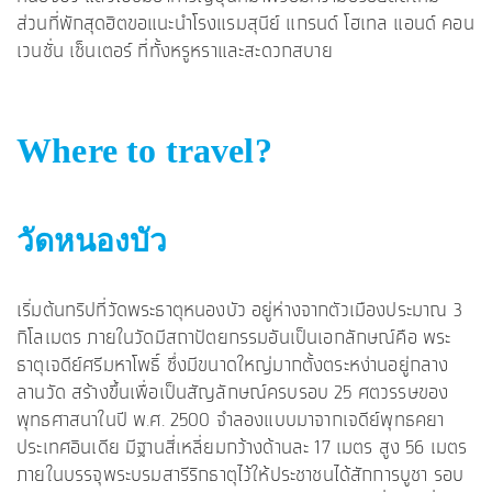
ส่วนที่พักสุดฮิตขอแนะนำโรงแรมสุนีย์ แกรนด์ โฮเทล แอนด์ คอน
เวนชั่น เซ็นเตอร์ ที่ทั้งหรูหราและสะดวกสบาย
Where to travel?
วัดหนองบัว
เริ่มต้นทริปที่วัดพระธาตุหนองบัว อยู่ห่างจากตัวเมืองประมาณ 3
กิโลเมตร ภายในวัดมีสถาปัตยกรรมอันเป็นเอกลักษณ์คือ พระ
ธาตุเจดีย์ศรีมหาโพธิ์ ซึ่งมีขนาดใหญ่มากตั้งตระหง่านอยู่กลาง
ลานวัด สร้างขึ้นเพื่อเป็นสัญลักษณ์ครบรอบ 25 ศตวรรษของ
พุทธศาสนาในปี พ.ศ. 2500 จำลองแบบมาจากเจดีย์พุทธคยา
ประเทศอินเดีย มีฐานสี่เหลี่ยมกว้างด้านละ 17 เมตร สูง 56 เมตร
ภายในบรรจุพระบรมสารีริกธาตุไว้ให้ประชาชนได้สักการบูชา รอบ