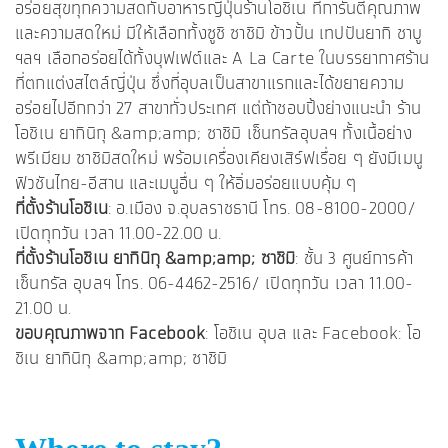
อร่อยสุขทุกความสดกับอาหารญี่ปุ่นร้านโอชิเน ที่การันตีคุณภาพ
และความสดใหม่ มีให้เลือกทั้งซูชิ ซาชิมิ ข้าวปั้น เทปปันยากิ ชาบู
ฯลฯ เลือกอร่อยได้ทั้งบุฟเฟต์และ A La Carte ในบรรยากาศร้าน
ที่ตกแต่งสไตล์ญี่ปุ่น ซึ่งที่อุบลเป็นสาขาแรกและได้ขยายความ
อร่อยไปอีกกว่า 27 สาขาทั่วประเทศ แต่ถ้าชอบปิ้งย่างแนะนำ ร้าน
โอชิเน ยากินิกุ &amp;amp; ซาชิมิ เซ็นทรัลอุบลฯ ทั้งเนื้อย่าง
พรีเมียม ซาชิมิสดใหม่ พร้อมเครื่องเคียงเสิร์ฟเรื่อย ๆ ยังมีเมนู
ฟิวชันไทย-อีสาน และเมนูอื่น ๆ ให้อิ่มอร่อยแบบคุ้ม ๆ
ที่ตั้งร้านโอชิเน
: อ.เมือง จ.อุบลราชธานี โทร. 08-8100-2000/
เปิดทุกวัน เวลา 11.00-22.00 น.
ที่ตั้งร้านโอชิเน ยากินิกุ &amp;amp; ซาชิมิ
: ชั้น 3 ศูนย์การค้า
เซ็นทรัล อุบลฯ โทร. 06-4462-2516/ เปิดทุกวัน เวลา 11.00-
21.00 น.
ขอบคุณภาพจาก Facebook
: โอชิเน อุบล และ Facebook: โอ
ชิเน ยากินิกุ &amp;amp; ซาชิมิ