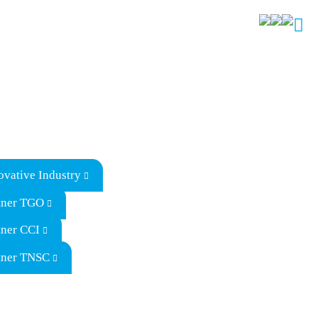
ovative Industry
tner TGO
tner CCI
tner TNSC