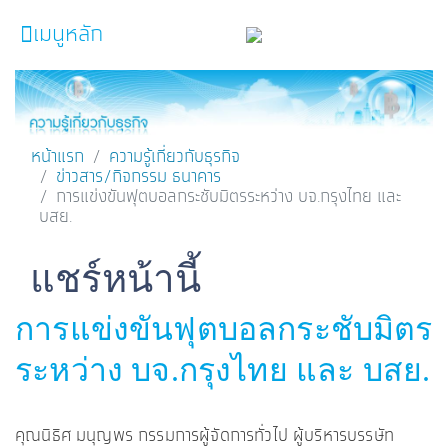
เมนูหลัก
หน้าหลัก
ผลิตภัณฑ์และบริการ
หน้าแรก
ความรู้เกี่ยวกับธุรกิจ
ข่าวสาร/กิจกรรม ธนาคาร
โปรโมชั่น
การแข่งขันฟุตบอลกระชับมิตรระหว่าง บจ.กรุงไทย และ
บสย.
ความรู้เกี่ยวกับธุรกิจ
SME Focus Magazine
Facebook
Line
Twitter
Embedded Links
แชร์หน้านี้
คำนวณสินเชื่อเบื้องต้น
การแข่งขันฟุตบอลกระชับมิตร
ค้นหาจุดบริการ
ระหว่าง บจ.กรุงไทย และ บสย.
FOLLOW US
Krungthai SME​
คุณนิธิศ มนุญพร กรรมการผู้จัดการทั่วไป ผู้บริหารบรรษัท