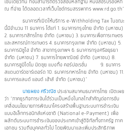
เช่นเดียวกัน ทั้งนี้สามารถตรวจสอบหลักฐาน หนังสือรับรองหัก
ณ ที่จ่าย ได้ตลอดเวลาที่เว็บไซต์กรมสรรพากร www.rd.go.th”
ธนาคารที่เปิดให้บริการ e-Withholding Tax ในขณะ
นี้มีจำนวน 11 ธนาคาร ได้แก่ 1. ธนาคารกรุงไทย จำกัด (มหาชน)
2. ธนาคารกสิกรไทย จำกัด (มหาชน) 3. ธนาคารเพื่อการเกษตร
และสหกรณ์การเกษตร 4. ธนาคารกรุงเทพ จำกัด (มหาชน) 5.
ธนาคารมิซูโฮ จำกัด สาขากรุงเทพฯ 6. ธนาคารกรุงศรีอยุธยา
จำกัด (มหาชน) 7. ธนาคารไทยพาณิชย์ จำกัด (มหาชน) 8.
ธนาคารซูมิโตโม มิตซุย แบงกิ้ง คอร์ปอเรชั่น 9. ธนาคาร
สแตนดาร์ดชาร์เตอร์ด 10. ธนาคารทหารไทย จำกัด (มหาชน) 11.
ธนาคารแลนด์ แอนด์ เฮ้าส์ จำกัด (มหาชน)”
นายผยง ศรีวณิช
ประธานสมาคมธนาคารไทย เปิดเผย
ว่า “ภาคธุรกิจการเงินได้ร่วมเป็นหนึ่งในกลไกสำคัญต่อการขับ
เคลื่อนนโยบายการพัฒนาโครงสร้างพื้นฐานระบบการชำระเงิน
แบบอิเล็กทรอนิกส์แห่งชาติ (National e-Payment) เพื่อ
ผลักดันระบบการชำระเงินของประเทศเข้าสู่ดิจิทัลทั้งภาครัฐ ภาค
เอกชน รวมถึงบุคคลทั่วไป โดยพัฒนาและเพิ่มประสิทธิภาพ