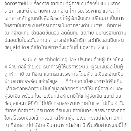
จัดการภาษีเป็นเรื่องง่าย จากเดิมที่ผู้จ่ายเงินต้องยื่นแบบแสดง
รายการและนำส่งภาษีหัก ณ ที่จ่าย ให้กรมสรรพากร และจัดทำ
เอกสารหลักฐานหนังสือรับรองให้ผู้รับเงินเอง เปลี่ยนมาเป็นการ
ให้สถาบันการเงินหรือธนาคารเป็นตัวกลางดำเนินการ หักภาษี
ณ ที่จ่ายแทน ช่วยลดขั้นตอน ลดต้นทุน ลดภาษี มีมาตรฐานความ
ปลอดภัยในระดับสากล สามารถจำกัดสิทธิการเข้าถึงและเปิดเผย
ข้อมูลได้ โดยได้เปิดให้บริการตั้งแต่วันที่ 1 ตุลาคม 2563
ระบบ e-Withholding Tax ประกอบด้วยผู้เกี่ยวข้อง
4 ฝ่าย คือผู้จ่ายเงิน ธนาคารผู้ให้บริการระบบ ผู้รับเงินซึ่งเป็นผู้
ถูกหักภาษี ณ ที่จ่าย และกรมสรรพากร โดยผู้จ่ายเงินจะจ่ายเงิน
ผ่านธนาคารพร้อมแจ้งข้อมูล ที่กำหนด เมื่อธนาคารได้รับเงิน
แล้วจะออกหลักฐานเป็นข้อมูลอิเล็กทรอนิกส์ให้แก่ผู้จ่ายเงินและ
ผู้รับเงิน พร้อมทั้งจ่ายเงินหลังหักภาษีให้แก่ผู้รับเงิน และนำส่ง
ข้อมูลและภาษีที่หักไว้ไปยังกรมสรรพากรภายในเวลาไม่เกิน 4 วัน
ทำการ ถัดจากวันที่ธนาคารได้รับเงิน จากนั้นกรมสรรพากรจะออก
ใบเสร็จรับเงินอิเล็กทรอนิกส์ให้แก่ผู้จ่ายเงิน กรณีนำส่งภาษีหัก
ณ ที่จ่ายขาดไป ผู้จ่ายเงินสามารถนำส่งภาษีเพิ่มเติมผ่านระบบนี้ได้