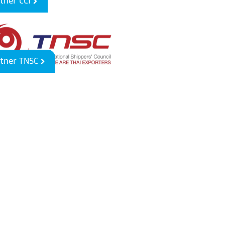
tner CCI
tner TNSC