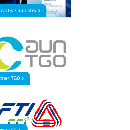
ovative Industry
rtner TGO