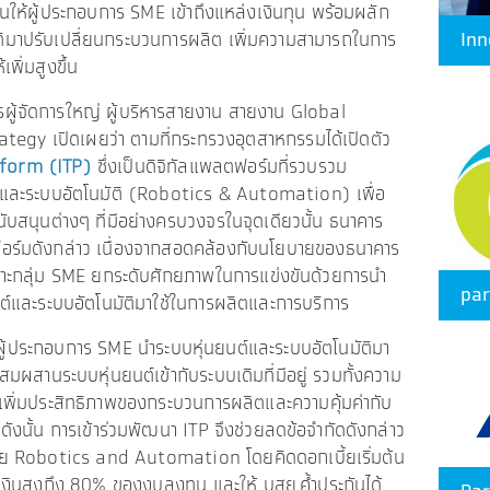
นุนให้ผู้ประกอบการ SME เข้าถึงแหล่งเงินทุน พร้อมผลัก
ัติมาปรับเปลี่ยนกระบวนการผลิต เพิ่มความสามารถในการ
Inn
พิ่มสูงขึ้น
ู้จัดการใหญ่ ผู้บริหารสายงาน สายงาน Global
gy เปิดเผยว่า ตามที่กระทรวงอุตสาหกรรมได้เปิดตัว
tform (ITP)
ซึ่งเป็นดิจิทัลแพลตฟอร์มที่รวบรวม
์และระบบอัตโนมัติ (Robotics & Automation) เพื่อ
ับสนุนต่างๆ ที่มีอย่างครบวงจรในจุดเดียวนั้น ธนาคาร
ฟอร์มดังกล่าว เนื่องจากสอดคล้องกับนโยบายของธนาคาร
เฉพาะกลุ่ม SME ยกระดับศักยภาพในการแข่งขันด้วยการนำ
pa
์และระบบอัตโนมัติมาใช้ในการผลิตและการบริการ
้ประกอบการ SME นำระบบหุ่นยนต์และระบบอัตโนมัติมา
รผสมผสานระบบหุ่นยนต์เข้ากับระบบเดิมที่มีอยู่ รวมทั้งความ
ยเพิ่มประสิทธิภาพของกระบวนการผลิตและความคุ้มค่ากับ
ดังนั้น การเข้าร่วมพัฒนา ITP จึงช่วยลดข้อจำกัดดังกล่าว
งไทย Robotics and Automation โดยคิดดอกเบี้ยเริ่มต้น
วงเงินสูงถึง 80% ของงบลงทุน และให้ บสย.ค้ำประกันได้