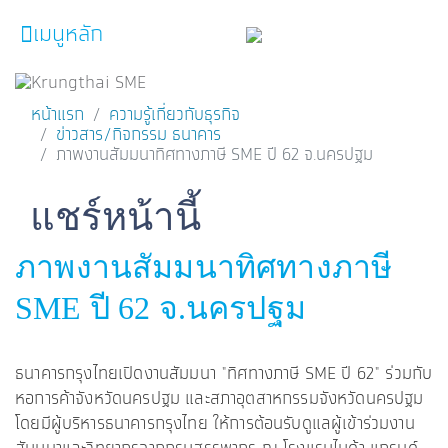
เมนูหลัก
หน้าหลัก
หน้าแรก
ความรู้เกี่ยวกับธุรกิจ
ข่าวสาร/กิจกรรม ธนาคาร
ผลิตภัณฑ์และบริการ
ภาพงานสัมมนาทิศทางภาษี SME ปี 62 จ.นครปฐม
โปรโมชั่น
Facebook
Line
Twitter
Embedded Links
แชร์หน้านี้
ความรู้เกี่ยวกับธุรกิจ
ภาพงานสัมมนาทิศทางภาษี
SME Focus Magazine
SME ปี 62 จ.นครปฐม
คำนวณสินเชื่อเบื้องต้น
ค้นหาจุดบริการ
ธนาคารกรุงไทยเปิดงานสัมมนา "ทิศทางภาษี SME ปี 62" ร่วมกับ
FOLLOW US
Krungthai SME​
หอการค้าจังหวัดนครปฐม และสภาอุตสาหกรรมจังหวัดนครปฐม
โดยมีผู้บริหารธนาคารกรุงไทย ให้การต้อนรับดูแลผู้เข้าร่วมงาน