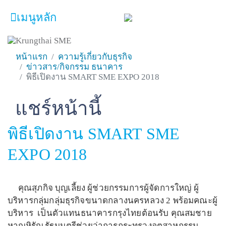
เมนูหลัก
หน้าหลัก
หน้าแรก
ความรู้เกี่ยวกับธุรกิจ
ข่าวสาร/กิจกรรม ธนาคาร
ผลิตภัณฑ์และบริการ
พิธีเปิดงาน SMART SME EXPO 2018
โปรโมชั่น
แชร์หน้านี้
Facebook
Line
Twitter
Embedded Links
ความรู้เกี่ยวกับธุรกิจ
พิธีเปิดงาน SMART SME
SME Focus Magazine
EXPO 2018
คำนวณสินเชื่อเบื้องต้น
ค้นหาจุดบริการ
คุณสุภกิจ บุญเลี้ยง ผู้ช่วยกรรมการผู้จัดการใหญ่ ผู้
FOLLOW US
Krungthai SME​
บริหารกลุ่มกลุ่มธุรกิจขนาดกลางนครหลวง 2 พร้อมคณะผู้
บริหาร เป็นตัวแทนธนาคารกรุงไทยต้อนรับ คุณสมชาย
หาญหิรัญ รัฐมนตรีช่วยว่าการกระทรวงอุตสาหกรรม