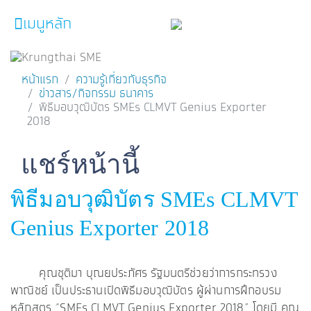
เมนูหลัก
หน้าหลัก
ผลิตภัณฑ์และบริการ
หน้าแรก
ความรู้เกี่ยวกับธุรกิจ
โปรโมชั่น
ข่าวสาร/กิจกรรม ธนาคาร
พิธีมอบวุฒิบัตร SMEs CLMVT Genius Exporter
ความรู้เกี่ยวกับธุรกิจ
2018
SME Focus Magazine
Facebook
Line
Twitter
Embedded Links
แชร์หน้านี้
คำนวณสินเชื่อเบื้องต้น
พิธีมอบวุฒิบัตร SMEs CLMVT
ค้นหาจุดบริการ
Genius Exporter 2018
FOLLOW US
Krungthai SME​
คุณชุติมา บุณยประภัศร รัฐมนตรีช่วยว่าการกระทรวง
พาณิชย์ เป็นประธานเปิดพิธีมอบวุฒิบัตร ผู้ผ่านการฝึกอบรม
หลักสูตร “SMEs CLMVT Genius Exporter 2018” โดยมี คุณ