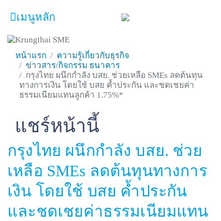
เมนูหลัก
หน้าหลัก
ผลิตภัณฑ์และบริการ
หน้าแรก
ความรู้เกี่ยวกับธุรกิจ
โปรโมชั่น
ข่าวสาร/กิจกรรม ธนาคาร
กรุงไทย ผนึกกำลัง บสย. ช่วยเหลือ SMEs ลดต้นทุน
ความรู้เกี่ยวกับธุรกิจ
ทางการเงิน โดยใช้ บสย ค้ำประกัน และชดเชยค่า
ธรรมเนียมแทนลูกค้า 1.75%*
SME Focus Magazine
แชร์หน้านี้
Facebook
Line
Twitter
Embedded Links
คำนวณสินเชื่อเบื้องต้น
ค้นหาจุดบริการ
กรุงไทย ผนึกกำลัง บสย. ช่วย
เหลือ SMEs ลดต้นทุนทางการ
FOLLOW US
Krungthai SME​
เงิน โดยใช้ บสย ค้ำประกัน
และชดเชยค่าธรรมเนียมแทน