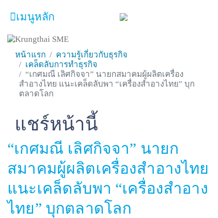
เมนูหลัก
หน้าหลัก
หน้าแรก
ความรู้เกี่ยวกับธุรกิจ
เคล็ดลับการทำธุรกิจ
ผลิตภัณฑ์และบริการ
“เกศมณี เลิศกิจจา” นายกสมาคมผู้ผลิตเครื่อง
สำอางไทย แนะเคล็ดลับพา “เครื่องสำอางไทย” บุก
โปรโมชั่น
ตลาดโลก
ความรู้เกี่ยวกับธุรกิจ
แชร์หน้านี้
Facebook
Line
Twitter
Embedded Links
SME Focus Magazine
“เกศมณี เลิศกิจจา” นายก
คำนวณสินเชื่อเบื้องต้น
สมาคมผู้ผลิตเครื่องสำอางไทย
ค้นหาจุดบริการ
แนะเคล็ดลับพา “เครื่องสำอาง
FOLLOW US
Krungthai SME​
ไทย” บุกตลาดโลก