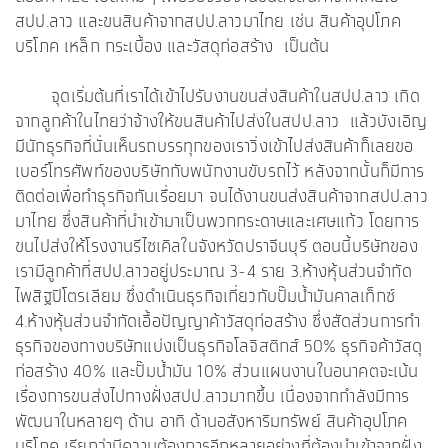
สปป.ลาว และขนสินค้าจากสปป.ลาวมาไทย เช่น สินค้าอุปโภค
บริโภค เหล็ก กระเบื้อง และวัสดุก่อสร้าง เป็นต้น
จุดเริ่มต้นที่เราได้เข้าไปรับงานขนส่งสินค้าในสปป.ลาว เกิด
จากลูกค้าในไทยว่าจ้างให้ขนสินค้าไปส่งในสปป.ลาว แล้วบังเอิญ
มีนักธุรกิจที่นั่นเห็นรถบรรทุกของเราวิ่งเข้าไปส่งสินค้าก็เลยขอ
เบอร์โทรศัพท์ของบริษัทกับพนักงานขับรถไว้ หลังจากนั้นก็มีการ
ติดต่อเพื่อทำธุรกิจกันเรื่อยมา จนได้งานขนส่งสินค้าจากสปป.ลาว
มาไทย ซึ่งสินค้าที่นำเข้ามาเป็นพวกกระดาษและเศษแก้ว โดยการ
ขนไปส่งให้โรงงานรีไซเคิลในจังหวัดปราจีนบุรี ตอนนี้บริษัทของ
เรามีลูกค้าที่สปป.ลาวอยู่ประมาณ 3-4 ราย 3.ห้างหุ้นส่วนจำกัด
ไพสิฐปิโตรเลียม ซึ่งดำเนินธุรกิจเกี่ยวกับปั๊มน้ำมันคาลเท็กซ์
4.ห้างหุ้นส่วนจำกัดเอื้อปัญญาค้าวัสดุก่อสร้าง ซึ่งสัดส่วนการทำ
ธุรกิจของทางบริษัทแบ่งเป็นธุรกิจโลจิสติกส์ 50% ธุรกิจค้าวัสดุ
ก่อสร้าง 40% และปั๊มน้ำมัน 10% ส่วนแผนงานในอนาคตจะเน้น
เรื่องการขนส่งไปทางฝั่งสปป.ลาวมากขึ้น เนื่องจากกำลังมีการ
พัฒนาในหลายๆ ด้าน อาทิ ด้านอสังหาริมทรัพย์ สินค้าอุปโภค
บริโภค เรียกว่ามีความต้องการอีกหลายอย่างที่ต้องนำเข้าจากฝั่ง