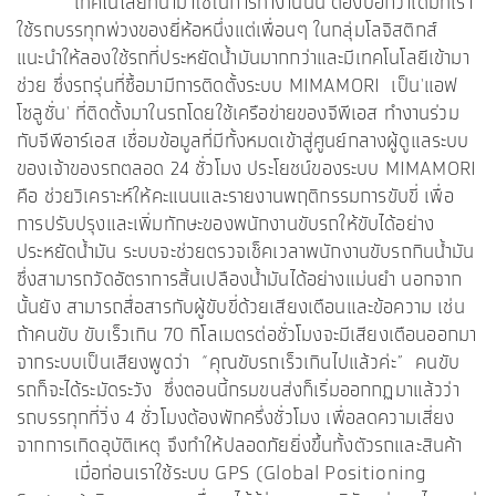
เทคโนโลยีที่นำมาใช้ในการทำงานนั้น ต้องบอกว่าเดิมทีเรา
ใช้รถบรรทุกพ่วงของยี่ห้อหนึ่งแต่เพื่อนๆ ในกลุ่มโลจิสติกส์
แนะนำให้ลองใช้รถที่ประหยัดน้ำมันมากกว่าและมีเทคโนโลยีเข้ามา
ช่วย ซึ่งรถรุ่นที่ซื้อมามีการติดตั้งระบบ MIMAMORI เป็น'แอฟ
โซลูชั่น' ที่ติดตั้งมาในรถโดยใช้เครือข่ายของจีพีเอส ทำงานร่วม
กับจีพีอาร์เอส เชื่อมข้อมูลที่มีทั้งหมดเข้าสู่ศูนย์กลางผู้ดูแลระบบ
ของเจ้าของรถตลอด 24 ชั่วโมง ประโยชน์ของระบบ MIMAMORI
คือ ช่วยวิเคราะห์ให้คะแนนและรายงานพฤติกรรมการขับขี่ เพื่อ
การปรับปรุงและเพิ่มทักษะของพนักงานขับรถให้ขับได้อย่าง
ประหยัดน้ำมัน ระบบจะช่วยตรวจเช็คเวลาพนักงานขับรถกินน้ำมัน
ซึ่งสามารถวัดอัตราการสิ้นเปลืองน้ำมันได้อย่างแม่นยำ นอกจาก
นั้นยัง สามารถสื่อสารกับผู้ขับขี่ด้วยเสียงเตือนและข้อความ เช่น
ถ้าคนขับ ขับเร็วเกิน 70 กิโลเมตรต่อชั่วโมงจะมีเสียงเตือนออกมา
จากระบบเป็นเสียงพูดว่า “คุณขับรถเร็วเกินไปแล้วค่ะ” คนขับ
รถก็จะได้ระมัดระวัง ซึ่งตอนนี้กรมขนส่งก็เริ่มออกกฏมาแล้วว่า
รถบรรทุกที่วิ่ง 4 ชั่วโมงต้องพักครึ่งชั่วโมง เพื่อลดความเสี่ยง
จากการเกิดอุบัติเหตุ จึงทำให้ปลอดภัยยิ่งขึ้นทั้งตัวรถและสินค้า
เมื่อก่อนเราใช้ระบบ GPS (Global Positioning