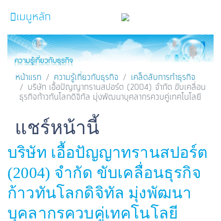
เมนูหลัก
หน้าหลัก
ผลิตภัณฑ์และบริการ
หน้าแรก
ความรู้เกี่ยวกับธุรกิจ
เคล็ดลับการทำธุรกิจ
บริษัท เอื้อปัญญาทรานสปอร์ต (2004) จำกัด ขับเคลื่อน
โปรโมชั่น
ธุรกิจก้าวทันโลกดิจิทัล มุ่งพัฒนาบุคลากรควบคู่เทคโนโลยี
ความรู้เกี่ยวกับธุรกิจ
Facebook
Line
Twitter
Embedded Links
แชร์หน้านี้
SME Focus Magazine
บริษัท เอื้อปัญญาทรานสปอร์ต
คำนวณสินเชื่อเบื้องต้น
(2004) จำกัด ขับเคลื่อนธุรกิจ
ค้นหาจุดบริการ
ก้าวทันโลกดิจิทัล มุ่งพัฒนา
FOLLOW US
Krungthai SME​
บุคลากรควบคู่เทคโนโลยี