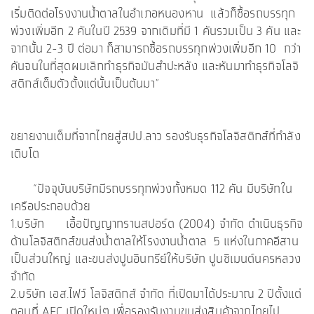
เริ่มติดต่อโรงงานน้ำตาลในอำเภอหนองหาน แล้วก็ซื้อรถบรรทุก
พ่วงเพิ่มอีก 2 คันในปี 2539 จากเดิมที่มี 1 คันรวมเป็น 3 คัน และ
จากนั้น 2-3 ปี ต่อมา ก็สามารถซื้อรถบรรทุกพ่วงเพิ่มอีก 10 กว่า
คันจนในที่สุดผมเลิกทำธุรกิจมันสำปะหลัง และหันมาทำธุรกิจโลจิ
สติกส์เต็มตัวตั้งแต่นั้นเป็นต้นมา”
ขยายงานเต็มที่จากไทยสู่สปป.ลาว รองรับธุรกิจโลจิสติกส์ที่กำลัง
เติบโต
“ปัจจุบันบริษัทมีรถบรรทุกพ่วงทั้งหมด 112 คัน มีบริษัทใน
เครือประกอบด้วย
1.บริษัท เอื้อปัญญาทรานสปอร์ต (2004) จำกัด ดำเนินธุรกิจ
ด้านโลจิสติกส์ขนส่งน้ำตาลให้โรงงานน้ำตาล 5 แห่งในภาคอีสาน
เป็นส่วนใหญ่ และขนส่งปูนอินทรีย์ให้บริษัท ปูนซิเมนต์นครหลวง
จำกัด
2.บริษัท เอส.ไฟว์ โลจิสติกส์ จำกัด ที่เปิดมาได้ประมาณ 2 ปีตั้งแต่
ตอนที่ AEC เปิดใหม่ๆ เพื่อรองรับงานขนส่งสินค้าจากไทยไป