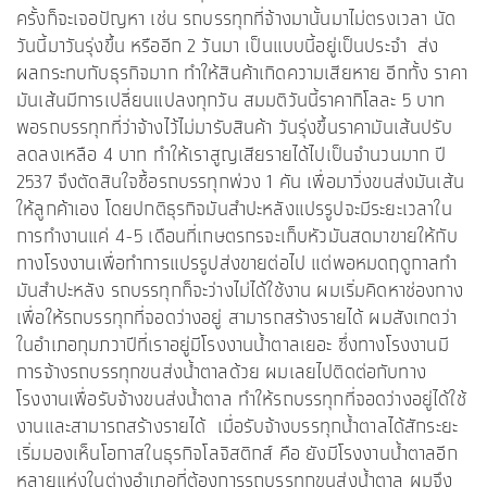
ครั้งก็จะเจอปัญหา เช่น รถบรรทุกที่จ้างมานั้นมาไม่ตรงเวลา นัด
วันนี้มาวันรุ่งขึ้น หรืออีก 2 วันมา เป็นแบบนี้อยู่เป็นประจำ ส่ง
ผลกระทบกับธุรกิจมาก ทำให้สินค้าเกิดความเสียหาย อีกทั้ง ราคา
มันเส้นมีการเปลี่ยนแปลงทุกวัน สมมติวันนี้ราคากิโลละ 5 บาท
พอรถบรรทุกที่ว่าจ้างไว้ไม่มารับสินค้า วันรุ่งขึ้นราคามันเส้นปรับ
ลดลงเหลือ 4 บาท ทำให้เราสูญเสียรายได้ไปเป็นจำนวนมาก ปี
2537 จึงตัดสินใจซื้อรถบรรทุกพ่วง 1 คัน เพื่อมาวิ่งขนส่งมันเส้น
ให้ลูกค้าเอง โดยปกติธุรกิจมันสำปะหลังแปรรูปจะมีระยะเวลาใน
การทำงานแค่ 4-5 เดือนที่เกษตรกรจะเก็บหัวมันสดมาขายให้กับ
ทางโรงงานเพื่อทำการแปรรูปส่งขายต่อไป แต่พอหมดฤดูกาลทำ
มันสำปะหลัง รถบรรทุกก็จะว่างไม่ได้ใช้งาน ผมเริ่มคิดหาช่องทาง
เพื่อให้รถบรรทุกที่จอดว่างอยู่ สามารถสร้างรายได้ ผมสังเกตว่า
ในอำเภอกุมภวาปีที่เราอยู่มีโรงงานน้ำตาลเยอะ ซึ่งทางโรงงานมี
การจ้างรถบรรทุกขนส่งน้ำตาลด้วย ผมเลยไปติดต่อกับทาง
โรงงานเพื่อรับจ้างขนส่งน้ำตาล ทำให้รถบรรทุกที่จอดว่างอยู่ได้ใช้
งานและสามารถสร้างรายได้ เมื่อรับจ้างบรรทุกน้ำตาลได้สักระยะ
เริ่มมองเห็นโอกาสในธุรกิจโลจิสติกส์ คือ ยังมีโรงงานน้ำตาลอีก
หลายแห่งในต่างอำเภอที่ต้องการรถบรรทุกขนส่งน้ำตาล ผมจึง