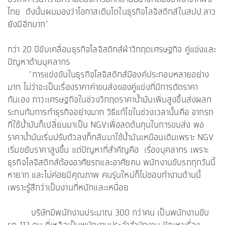
ไทย ดังนั้นผมมองว่าโอกาสเติบโตในธุรกิจโลจิสติกส์ในสปป.ลาว
ยังมีอีกมาก”
กว่า 20 ปีขับเคลื่อนธุรกิจโลจิสติกส์ฝ่าวิกฤตเศรษฐกิจ คู่แข่งและ
ปัญหาด้านบุคลากร
“การแข่งขันในธุรกิจโลจิสติกส์มีองค์ประกอบหลายอย่าง
มาก ไม่ว่าจะเป็นเรื่องราคาค่าขนส่งของคู่แข่งที่มีการตัดราคา
กันเอง ภาวะเศรษฐกิจในช่วงวิกฤตราคาน้ำมันเพิ่มสูงขึ้นส่งผลก
ระทบกับการทำธุรกิจอย่างมาก วิธีแก้ไขในช่วงเวลานั้นคือ จากรถ
ที่ใช้น้ำมันก็เปลี่ยนมาเป็น NGVเพื่อลดต้นทุนในการขนส่ง พอ
ราคาน้ำมันเริ่มปรับตัวลงก็กลับมาใช้น้ำมันเหมือนเดิมเพราะ NGV
เริ่มขยับราคาสูงขึ้น แต่ปัญหาที่สำคัญคือ เรื่องบุคลากร เพราะ
ธุรกิจโลจิสติกส์ต้องอาศัยรถและอาศัยคน พนักงานขับรถทุกวันนี้
หายาก และไม่ค่อยมีคุณภาพ คนรุ่นใหม่ก็ไม่ชอบทำงานด้านนี้
เพราะรู้สึกว่าเป็นงานที่หนักและเหนื่อย
บริษัทมีพนักงานประมาณ 300 กว่าคน เป็นพนักงานขับ