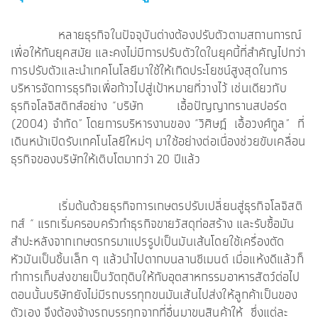
หลายธุรกิจในปัจจุบันต่างต้องปรับตัวตามสถานการณ์
เพื่อให้ทันยุคสมัย และคงไม่มีการปรับตัวใดในยุคนี้ที่สำคัญไปกว่า
การปรับตัวและนำเทคโนโลยีมาใช้ให้เกิดประโยชน์สูงสุดในการ
บริหารจัดการธุรกิจเพื่อก้าวไปสู่เป้าหมายที่วางไว้ เช่นเดียวกับ
ธุรกิจโลจิสติกส์อย่าง “บริษัท เอื้อปัญญาทรานสปอร์ต
(2004) จำกัด” โดยการบริหารงานของ “วิศิษฎ์ เอื้อวงศ์กูล” ที่
เดินหน้าเปิดรับเทคโนโลยีใหม่ๆ มาใช้อย่างต่อเนื่องช่วยขับเคลื่อน
ธุรกิจของบริษัทให้เติบโตมากว่า 20 ปีแล้ว
เริ่มต้นด้วยธุรกิจการเกษตรปรับเปลี่ยนสู่ธุรกิจโลจิสติ
กส์ “ แรกเริ่มครอบครัวทำธุรกิจขายวัสดุก่อสร้าง และรับซื้อมัน
สำปะหลังจากเกษตรกรมาแปรรูปเป็นมันเส้นโดยใช้เครื่องตัด
หัวมันเป็นชิ้นเล็ก ๆ แล้วนำไปตากบนลานซีเมนต์ เมื่อแห้งดีแล้วก็
ทำการเก็บส่งขายเป็นวัตถุดิบให้กับอุตสาหกรรมอาหารสัตว์ต่อไป
ตอนนั้นบริษัทยังไม่มีรถบรรทุกขนมันเส้นไปส่งให้ลูกค้าเป็นของ
ตัวเอง จึงต้องจ้างรถบรรทุกจากที่อื่นมาขนสินค้าให้ ซึ่งแต่ละ