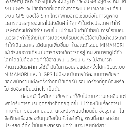
System) ติดรถบรรทุกเพื่อจะได้รู้ว่ารถของบริษัทอยู่ตรงไหน แต่
ระบบ GPS จะมีข้อจำกัดที่แตกต่างจากระบบ MIMAMORI คือ 1.
ระบบ GPS ต้องใช้ Sim โทรศัพท์มือถือเชื่อมต่อในการดูพิกัด
เวลารถบรรทุกของเราไปส่งสินค้าให้ลูกค้าในต่างประเทศ ทำให้
บริษัทต้องมีค่าใช้จ่ายเพิ่มขึ้น ไม่ว่าจะเป็นค่าใช้จ่ายในการซื้อซิมอิน
เตอร์และค่าใช้จ่ายในการเปิดระบบโรมมิ่งเพื่อใช้งานในต่างประเทศ
ทำให้เสียเวลาและมีต้นทุนเพิ่มขึ้นมา ในขณะที่ระบบ MIMAMORI
จะใช้ระบบดาวเทียมในการตรวจเช็คว่ารถอยู่ไหน สามารถดูได้ทั่ว
โลกโดยไม่ต้องเสียค่าใช้จ่ายเพิ่ม 2.ระบบ GPS ไม่สามารถ
คำนวณอัตราค่าการใช้น้ำมันในการขนส่งแต่ละครั้งได้เหมือนระบบ
MIMAMORI และ 3. GPS ไม่มีระบบในการให้คะแนนการขับรถ
ของพนักงานแต่ละครั้งว่าคุณใช้เกียร์ในรอบเครื่องที่ถูกต้องหรือ
ไม่ ขับขี่รถเป็นอย่างไร เป็นต้น
ก่อนหน้านี้พนักงานขับรถเขาก็ขับไปตามความเคยชิน แต่
พอได้รับการอบรมทุกอย่างก็ค่อยๆ ดีขึ้น ไม่ว่าจะเป็นเรื่องการมี
ทักษะในการขับรถที่ปลอดภัยและประหยัดน้ำมันขึ้น ซึ่งธุรกิจ โล
จิสติกส์เรื่องของต้นทุนถือเป็นหัวใจสำคัญ ตรงนี้สามารถช่วย
ประหยัดได้ทั้งน้ำมันและยางรถไปกว่า 10% เลยทีเดียว”