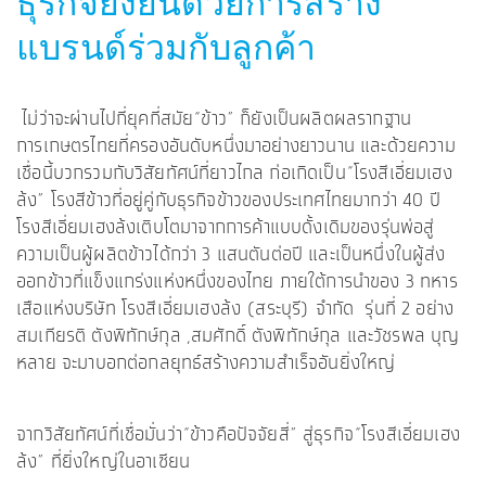
ธุรกิจยั่งยืนด้วยการสร้าง
แบรนด์ร่วมกับลูกค้า
ไม่ว่าจะผ่านไปกี่ยุคกี่สมัย“ข้าว” ก็ยังเป็นผลิตผลรากฐาน
การเกษตรไทยที่ครองอันดับหนึ่งมาอย่างยาวนาน และด้วยความ
เชื่อนี้บวกรวมกับวิสัยทัศน์ที่ยาวไกล ก่อเกิดเป็น“โรงสีเอี่ยมเฮง
ล้ง” โรงสีข้าวที่อยู่คู่กับธุรกิจข้าวของประเทศไทยมากว่า 40 ปี
โรงสีเอี่ยมเฮงล้งเติบโตมาจากการค้าแบบดั้งเดิมของรุ่นพ่อสู่
ความเป็นผู้ผลิตข้าวได้กว่า 3 แสนตันต่อปี และเป็นหนึ่งในผู้ส่ง
ออกข้าวที่แข็งแกร่งแห่งหนึ่งของไทย ภายใต้การนำของ 3 ทหาร
เสือแห่งบริษัท โรงสีเอี่ยมเฮงล้ง (สระบุรี) จำกัด รุ่นที่ 2 อย่าง
สมเกียรติ ตังพิทักษ์กุล ,สมศักดิ์ ตังพิทักษ์กุล และวัชรพล บุญ
หลาย จะมาบอกต่อกลยุทธ์สร้างความสำเร็จอันยิ่งใหญ่
จากวิสัยทัศน์ที่เชื่อมั่นว่า“ข้าวคือปัจจัยสี่” สู่ธุรกิจ“โรงสีเอี่ยมเฮง
ล้ง” ที่ยิ่งใหญ่ในอาเซียน