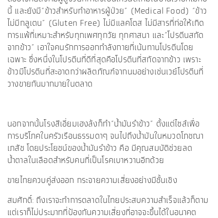
นี้ และยังมี“ข้าวสำหรับทำอาหารผู้ป่วย” (Medical Food) “ข้าว
ไม่มีกลูเตน” (Gluten Free) ไม่มีแลคโตส ไม่มีสารที่ก่อให้เกิด
การแพ้ที่เหมาะสำหรับทุกเพศทุกวัย ทุกศาสนา และ“โปรตีนสกัด
จากข้าว” เอาใจคนรักการออกกำลังกายที่เน้นทานโปรตีนโดย
เฉพาะ ซึ่งหนึ่งในโปรตีนที่ดีที่สุดคือโปรตีนที่สกัดจากข้าว เพราะ
ข้าวมีโปรตีนที่สะอาดกว่าผลิตภัณฑ์จากนมอย่างเช่นเวย์โปรตีนที่
วางขายกันมากมายในตลาด
นอกจากนั้นโรงสีเอี่ยมเฮงล้งก็ทำ“น้ำมันรำข้าว” ตั้งแต่ไซส์เพื่อ
การบริโภคในครัวเรือนธรรมดาๆ จนไปถึงน้ำมันในหมวดโภชณา
เภสัช โดยประโยชน์ของน้ำมันรำข้าว คือ มีคุณสมบัติช่วยลด
น้ำตาลในเลือดสำหรับคนที่เป็นโรคเบาหวานอีกด้วย
ขายไทยควบคู่ส่งออก กระจายความเสี่ยงอย่างมีชั้นเชิง
สมศักดิ์: ถึงเราจะทำการตลาดในไทยประสบความสำเร็จแล้วก็ตาม
แต่เราก็ไม่ประมาทที่ป้องกันความเสี่ยงที่อาจจะขึ้นได้ในอนาคต