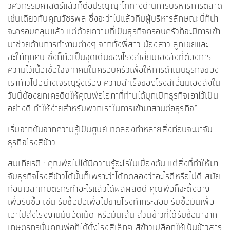
วิศวกรรมศาสตร์แล้วก็ต่อปริญญาโททางด้านการบริหารการตลาด
เช่นเดียวกับคุณวัชรพล ซึ่งจะว่าไปแล้วทีมผู้บริหารลักษณะนี้ก็น่า
จะครอบคลุมแล้ว แต่ด้วยความที่เป็นธุรกิจครอบครัวก็จะมีการเข้า
มาช่วยด้านการทำงานต่างๆ จากทั้งพี่สาว น้องสาว ลูกเขยและ
สะใภ้ทุกคน ซึ่งก็ถือเป็นจุดเด่นของโรงสีเอี่ยมเฮงล้งที่ต้องการ
ความไว้เนื้อเชื่อใจจากคนในครอบครัวเพื่อให้การดำเนินธุรกิจของ
เราก้าวไปอย่างเจริญรุ่งเรือง ความสำเร็จของโรงสีเอี่ยมเฮงล้งใน
วันนี้ต้องยกเครดิตให้คุณพ่อโอภาที่ท่านได้บุกเบิกธุรกิจเอาไว้เป็น
อย่างดี ทำให้ง่ายสำหรับพวกเราในการเข้ามาสานต่อธุรกิจ”
เริ่มจากต้นจากความรู้เป็นศูนย์ ทดลองทำหลายสิ่งก่อนจะมาจับ
ธุรกิจโรงสีข้าว
สมเกียรติ : คุณพ่อไม่ได้มีความรู้อะไรในเบื้องต้น แต่สิ่งที่ทำให้มา
จับธุรกิจโรงสีข้าวได้นั้นก็เพราะว่าได้ทดลองว่าอะไรดีหรือไม่ดี สมัย
ก่อนเวลาเกษตรกรทำอะไรแล้วได้ผลผลิตดี คุณพ่อก็จะตั้งฉาง
เพื่อรับซื้อ เช่น รับซื้อปอเพื่อไปขายโรงทำกระสอบ รับซื้อมันเพื่อ
เอาไปส่งโรงงานมันอัดเม็ด หรือมันเส้น ส่วนข้าวที่ได้รับซื้อมาจาก
เกษตรกรนั้นคุณพ่อก็ได้ตั้งโรงสีเล็กๆ สีข้าวเปลือกให้เป้นข้าวสาร