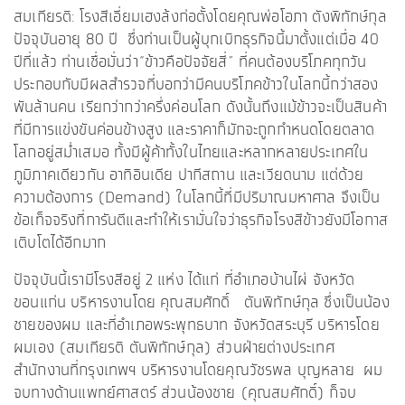
สมเกียรติ: โรงสีเอี่ยมเฮงล้งก่อตั้งโดยคุณพ่อโอภา ตังพิทักษ์กุล
ปัจจุบันอายุ 80 ปี ซึ่งท่านเป็นผู้บุกเบิกธุรกิจนี้มาตั้งแต่เมื่อ 40
ปีที่แล้ว ท่านเชื่อมั่นว่า“ข้าวคือปัจจัยสี่” ที่คนต้องบริโภคทุกวัน
ประกอบกับมีผลสำรวจที่บอกว่ามีคนบริโภคข้าวในโลกนี้กว่าสอง
พันล้านคน เรียกว่ากว่าครึ่งค่อนโลก ดังนั้นถึงแม้ข้าวจะเป็นสินค้า
ที่มีการแข่งขันค่อนข้างสูง และราคาก็มักจะถูกกำหนดโดยตลาด
โลกอยู่สม่ำเสมอ ทั้งมีผู้ค้าทั้งในไทยและหลากหลายประเทศใน
ภูมิภาคเดียวกัน อาทิอินเดีย ปากีสถาน และเวียดนาม แต่ด้วย
ความต้องการ (Demand) ในโลกนี้ที่มีปริมาณมหาศาล จึงเป็น
ข้อเท็จจริงที่การันตีและทำให้เรามั่นใจว่าธุรกิจโรงสีข้าวยังมีโอกาส
เติบโตได้อีกมาก
ปัจจุบันนี้เรามีโรงสีอยู่ 2 แห่ง ได้แก่ ที่อำเภอบ้านไผ่ จังหวัด
ขอนแก่น บริหารงานโดย คุณสมศักดิ์ ตันพิทักษ์กุล ซึ่งเป็นน้อง
ชายของผม และที่อำเภอพระพุทธบาท จังหวัดสระบุรี บริหารโดย
ผมเอง (สมเกียรติ ตันพิทักษ์กุล) ส่วนฝ่ายต่างประเทศ
สำนักงานที่กรุงเทพฯ บริหารงานโดยคุณวัชรพล บุญหลาย ผม
จบทางด้านแพทย์ศาสตร์ ส่วนน้องชาย (คุณสมศักดิ์) ก็จบ