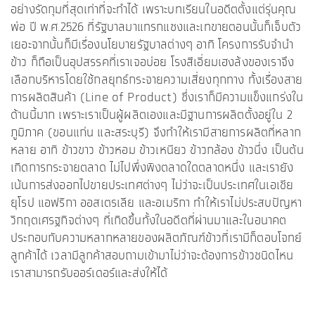
อย่างรัดกุมที่สุดเท่าที่จะทำได้ เพราะบทเรียนในอดีตตั้งแต่รุ่นคุณ
พ่อ ปี พ.ศ.2526 ที่รัฐบาลมาแทรกแซงและเทขายตอนนั้นก็เจ็บตัว
เยอะจากนั้นก็มีเรื่องนโยบายรัฐบาลต่างๆ อาทิ โครงการรับจำนำ
ข้าว ก็ถือเป็นอุปสรรคที่เราเจอบ่อย โรงสีเอี่ยมเฮงล้งของเราจึง
เลือกบริหารโดยใช้กลยุทธ์กระจายความเสี่ยงทุกทาง ทั้งเรื่องสาย
การผลิตสินค้า (Line of Product) ซึ่งเราก็มีความแข็งแกร่งใน
ด้านนี้มาก เพราะเราเป็นผู้ผลิตเองและมีฐานการผลิตตั้งอยู่ใน 2
ภูมิภาค (ขอนแก่น และสระบุรี) จึงทำให้เรามีสายการผลิตที่หลาก
หลาย อาทิ ข้าวขาว ข้าวหอม ข้าวเหนียว ข้าวกล้อง ข้าวนึ่ง เป็นต้น
เกิดการกระจายตลาด ไม่ไปพึ่งพิงตลาดใดตลาดหนึ่ง และเรายัง
เน้นการส่งออกไปขายประเทศต่างๆ ไม่ว่าจะเป็นประเทศในเอเชีย
ยุโรป แอฟริกา ออสเตรเลีย และอเมริกา ทำให้เราไม่ประสบปัญหา
วิกฤตเศรฐกิจต่างๆ ที่เกิดขึ้นทั้งในอดีตที่ผ่านมาและในอนาคต
ประกอบกับความหลากหลายของผลิตภัณฑ์ข้าวที่เรามีก็ตอบโจทย์
ลูกค้าได้ เวลามีลูกค้าสอบถามเข้ามาไม่ว่าจะต้องการข้าวชนิดไหน
เราสามารถรับออร์เดอร์และส่งให้ได้