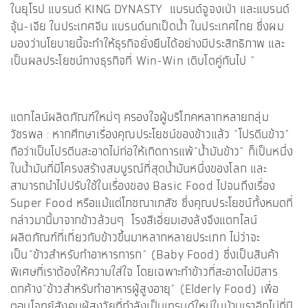
ในยุโรป แบรนด์ KING DYNASTY แบรนด์จูจงเป่า และแบรนด์
จุ้น-เจีย ในประเทศจีน แบรนด์นกเป็ดน้ำ ในประเทศไทย ซึ่งผม
มองว่านโยบายนี้จะทำให้ธุรกิจยั่งยืนได้อย่างมีประสิทธิภาพ และ
เป็นผลประโยชน์ทางธุรกิจที่ Win-Win เติบโตคู่กันไป ”
แตกไลน์ผลิตภัณฑ์ใหม่ๆ ครองใจผู้บริโภคหลากหลายกลุ่ม
วัชรพล : หากศึกษาเรื่องคุณประโยชน์ของข้าวแล้ว “โปรตีนข้าว”
ถือว่าเป็นโปรตีนสะอาดไม่ก่อให้เกิดการแพ้“น้ำมันข้าว” ก็เป็นหนึ่ง
ในน้ำมันที่มีโครงสร้างสมบูรณ์ที่สุดน้ำมันหนึ่งของโลก และ
สามารถนำไปปรับใช้ในเรื่องของ Basic Food ไปจนถึงเรื่อง
Super Food หรือแม้แต่โภชณาเภสัช ซึ่งคุณประโยชน์ทั้งหมดที่
กล่าวมานี้มาจากข้าวล้วนๆ โรงสีเอี่ยมเฮงล้งจึงแตกไลน์
ผลิตภัณฑ์ที่เกี่ยวกับข้าวขึ้นมาหลากหลายประเภท ไม่ว่าจะ
เป็น“ข้าวสำหรับทำอาหารทารก” (Baby Food) ซึ่งเป็นสินค้า
พิเศษที่เราต้องให้ความใส่ใจ โดยเฉพาะทำข้าวที่สะอาดไม่มีสาร
ตกค้าง“ข้าวสำหรับทำอาหารผู้สูงอายุ” (Elderly Food) เพื่อ
ตอบโจทย์สังคมผู้สูงวัยที่กำลังเป็นเทรนด์ใหม่ในบ้านเราอีกไม่กี่ปี