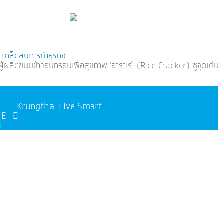
เคล็ดลับการทำธุรกิจ
ัด ผู้ผลิตขนมข้าวอบกรอบเพื่อสุขภาพ 'อาราเร่' (Rice Cracker) ชูจุดเ
SME
1
สงว