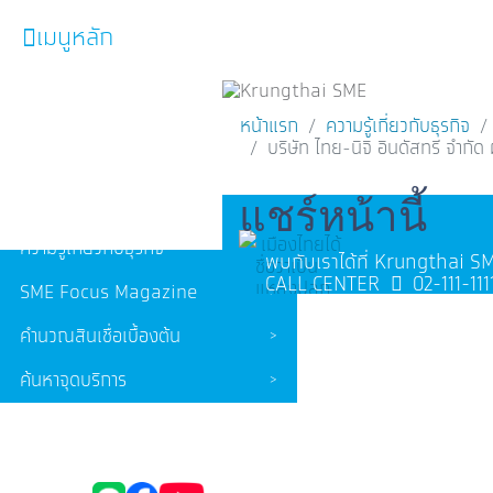
เมนูหลัก
หน้าหลัก
หน้าแรก
ความรู้เกี่ยวกับธุรกิจ
บริษัท ไทย-นิจิ อินดัสทรี จำก
ผลิตภัณฑ์และบริการ
โปรโมชั่น
Facebook
Line
แชร์หน้านี้
เมืองไทยได้
ความรู้เกี่ยวกับธุรกิจ
พบกับเราได้ที่ Krungthai 
ชื่อว่าเป็น
CALL CENTER
02-111-111
แหล่งปลูก
SME Focus Magazine
'ข้าว' ที่
สำคัญของ
คำนวณสินเชื่อเบื้องต้น
โลก มีการ
ปลูกข้าว
ค้นหาจุดบริการ
หลากหลาย
ประเภทตาม
FOLLOW US
Krungthai SME​
วัฒนธรรม
ความเป็นอยู่
ของแต่ละ