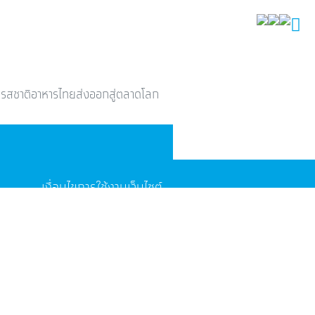
ด่นรสชาติอาหารไทยส่งออกสู่ตลาดโลก
เงื่อนไขการใช้งานเว็บไซต์
นลิขสิทธิ์
2569
บมจ.ธนาคารกรุง
ไทย