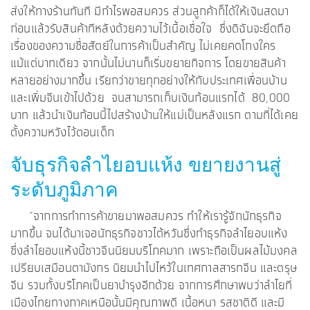
ส่งให้ทางร้านทันที มีกำไรพอสมควร ส่วนลูกค้าก็ได้ให้เงินสดมา
ก่อนแล้วรับสินค้าทีหลังด้วยความไว้เนื้อเชื่อใจ ซึ่งดิฉันจะยึดถือ
เรื่องของความซื่อสัตย์ในการค้าเป็นสำคัญ ไม่เคยคดโกงใคร
แม้แต่บาทเดียว จากนั้นไม่นานก็เริ่มขยายกิจการ โดยขายสินค้า
หลายอย่างมากขึ้น เรียกว่าขายทุกอย่างให้กับประเทศเพื่อนบ้าน
และเพิ่มจีนเข้าไปด้วย จนสามารถเก็บเงินก้อนแรกได้ 80,000
บาท แล้วนำเงินก้อนนี้ไปสร้างบ้านให้แม่เป็นหลังแรก ตามที่ได้เคย
ตั้งความหวังไว้ตอนเด็ก
จับธุรกิจลำไยอบแห้ง ขยายงานสู่
ระดับภูมิภาค
“จากการทำการค้าขายมาพอสมควร ทำให้เรารู้จักนักธุรกิจ
มากขึ้น จนได้มาเจอนักธุรกิจชาวไต้หวันซึ่งทำธุรกิจลำไยอบแห้ง
ซึ่งลำไยอบแห้งนี้ชาวจีนนิยมบริโภคมาก เพราะถือเป็นผลไม้มงคล
เปรียบเสมือนตามังกร นิยมนำไปไหว้ในเทศกาลสารทจีน และตรุษ
จีน รวมทั้งบริโภคเป็นยาบำรุงอีกด้วย จากการศึกษาพบว่าลำไยที่
เมืองไทยทางภาคเหนือนั้นมีคุณภาพดี เนื้อหนา รสชาติดี และมี