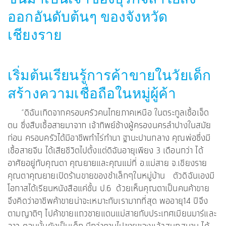
ออกอันดับต้นๆ ของจังหวัด
เชียงราย
เริ่มต้นเรียนรู้การค้าขายในวัยเด็ก
สร้างความเชื่อถือในหมู่ผู้ค้า
“ดิฉันเกิดจากครอบครัวคนไทยภาคเหนือ ในตระกูลเชื้อเจ็ด
ตน ซึ่งสืบเชื้อสายมาจาก เจ้าทิพย์ช้างผู้ครองนครลำปางในสมัย
ก่อน ครอบครัวได้มีอาชีพทำไร่ทำนา ฐานะปานกลาง คุณพ่อซึ่งมี
เชื้อสายจีน ได้เสียชีวิตไปตั้งแต่ดิฉันอายุเพียง 3 เดือนกว่า ได้
อาศัยอยู่กับคุณตา คุณยายและคุณแม่ที่ อ.แม่สาย จ.เชียงราย
คุณตาคุณยายเปิดร้านขายของชำเล็กๆในหมู่บ้าน ตัวดิฉันเองมี
โอกาสได้เรียนหนังสือแค่ชั้น ป.6 ด้วยเห็นคุณตาเป็นคนค้าขาย
จึงคิดว่าอาชีพค้าขายน่าจะเหมาะกับเรามากที่สุด พออายุ14 ปีจึง
ตามญาติๆ ไปค้าขายแถวชายแดนแม่สายกับประเทศเมียนมาร์และ