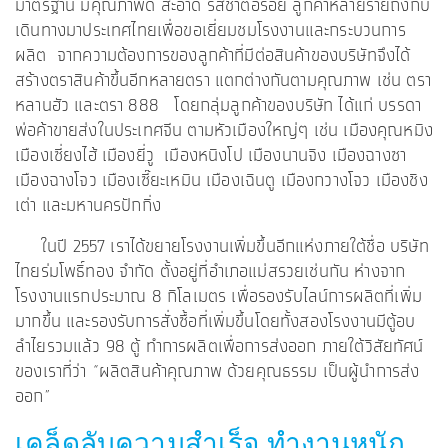
มาตรฐาน มีคุณภาพดี สะอาด รสชาติอร่อย ลูกค้าหลายรายถึงกับ
เดินทางมาประเทศไทยเพื่อขอเยี่ยมชมโรงงานและกระบวนการ
ผลิต จากความต้องการของลูกค้าที่มีต่อสินค้าของบริษัทจึงได้
สร้างตราสินค้าขึ้นอีกหลายตรา แตกต่างกันตามคุณภาพ เช่น ตรา
หลานฮัว และตรา 888 โดยกลุ่มลูกค้าของบริษัท ได้แก่ บรรดา
พ่อค้าขายส่งในประเทศจีน ตามหัวเมืองใหญ่ๆ เช่น เมืองคุณหมิง
เมืองเซี่ยงไฮ้ เมืองยี่วู เมืองหนิงโป เมืองนานจิง เมืองฉางซา
เมืองฉางโจว เมืองเซี๊ยะเหมิน เมืองเฉินตู เมืองกวางโจว เมืองชิง
เต่า และมหานครปักกิ่ง
ในปี 2557 เราได้ขยายโรงงานเพิ่มขึ้นอีกแห่งภายใต้ชื่อ บริษัท
ไทยร่มโพธิ์ทอง จำกัด ตั้งอยู่ที่อำเภอแม่สรวยเช่นกัน ห่างจาก
โรงงานแรกประมาณ 8 กิโลเมตร เพื่อรองรับไลน์การผลิตที่เพิ่ม
มากขึ้น และรองรับการสั่งซื้อที่เพิ่มขึ้นโดยทั้งสองโรงงานมีตู้อบ
ลำไยรวมแล้ว 98 ตู้ ทำการผลิตเพื่อการส่งออก ภายใต้วิสัยทัศน์
ของเราที่ว่า “ผลิตสินค้าคุณภาพ ด้วยคุณธรรม เป็นผู้นำการส่ง
ออก”
เคล็ดลับความสำเร็จ ทำงานหนัก