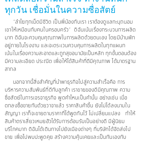
ทุกวัน เชื่อมั่นในความซื่อสัตย์
“ลำไยทุกเม็ดมีชีวิต เป็นพี่น้องกับเรา เราต้องดูแลทะนุถนอม
เขาให้เหมือนกับคนในครอบครัว” ดิฉันเน้นเรื่องกระบวนการผลิต
มาก ดิฉันจะควบคุมคุณภาพในการผลิตด้วยตนเอง โดยมีบ้านพัก
อยู่ภายในโรงงาน และจะตระเวนควบคุมการผลิตในทุกแผนก
เน้นในเรื่องความสะอาดและถูกสุขอนามัยเป็นหลัก ทุกขั้นตอนต้อง
มีความละเอียด ประณีต เพื่อให้ได้สินค้าที่ดีมีคุณภาพ ได้มาตรฐาน
สากล
นอกจากนี้สิ่งสำคัญที่นำพาธุรกิจไปสู่ความสำเร็จคือ การ
บริหารความสัมพันธ์ที่ดีกับลูกค้า เราขายของดีมีคุณภาพ ความ
ซื่อสัตย์ในการเจรจาธุรกิจ พูดคำไหนเป็นคำนั้น อย่างเช่น เมื่อ
ตกลงซื้อขายกันด้วยวาจาแล้ว ราคาสินค้าขี้น ยังไม่ได้ลงนามใน
สัญญา เราก็จะขายตามราคาที่ได้พูดกันไว้ ไม่เปลี่ยนแปลง ทำให้
สินค้าตราเสี่ยวเหมยฮัวได้รับการต้อนรับเป็นอย่างดี มีผู้นิยม
บริโภคมาก ดิฉันได้เดินทางไปยังเมืองต่างๆ ที่บริษัทได้จัดส่งไป
ขาย เพื่อไปพบปะพูดคุย สร้างความคุ้นเคยและเป็นกันเองกับ