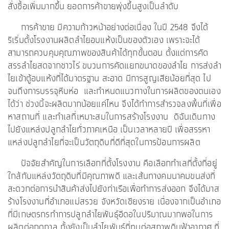
สั่งซื้อเพิ่มมากขึ้น ยอดการค้าขายพุ่งขึ้นสูงเป็นลำดับ
การค้าขาย มีความก้าวหน้าอย่างต่อเนื่อง ในปี 2548 จึงได้
ริเริ่มตั้งโรงงานผลิตลำไยอบแห้งเป็นของตัวเอง เพราะจะได้
สามารถควบคุมคุณภาพของสินค้าได้ทุกขั้นตอน ตั้งแต่การคัด
สรรลำไยสดจากชาวไร่ ขบวนการคัดแยกขนาดของลำไย การส่งลำ
ไยเข้าตู้อบแห้งที่ได้มาตรฐาน สะอาด มีการสูญเสียน้อยที่สุด ไป
จนถึงการบรรจุหีบห่อ และกำหนดแนวทางในการผลิตของตนเอง
ได้ว่า ช่วงนี้จะผลิตมากน้อยแค่ไหน จึงได้ทำการสำรวจลงพื้นที่เพื่อ
หาสถานที่ และทำเลที่เหมาะสมในการสร้างโรงงาน ดิฉันเดินทาง
ไปยังแหล่งปลูกลำไยทั่วภาคเหนือ เป็นเวลาหลายปี เพื่อสรรหา
แหล่งปลูกลำไยที่จะเป็นวัตถุดิบที่ดีที่สุดในการป้อนการผลิต
ปัจจัยสำคัญในการเลือกที่ตั้งโรงงาน คือเลือกทำเลที่ตั้งที่อยู่
ใกล้กับแหล่งวัตถุดิบที่มีคุณภาพดี และเส้นทางคมนาคมขนส่งที่
สะดวกต่อการนำสินค้าส่งไปยังท่าเรือเพื่อทำการส่งออก จึงได้มาส
ร้างโรงงานที่อำเภอแม่สรวย จังหวัดเชียงราย เนื่องจากเป็นอำเภอ
ที่มีเกษตรกรทำการปลูกลำไยพันธุ์อีดอในปริมาณมากพอในการ
ผลิตต่อฤดูกาล ทั้งยังเป็นลำไยพันธุ์ที่ทนต่อสภาพดินฟ้าอากาศ ที่