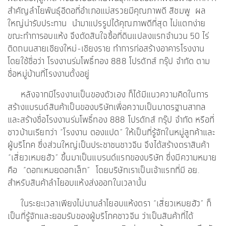
สำคัญลำไยพันธุ์อีดอที่อำเภอแม่สรวยมีคุณภาพดี สีชมพู ผล
ใหญ่น่ารับประทาน นำมาแปรรูปได้คุณภาพดีที่สุด ไม่แตกง่าย
ขณะทำการอบแห้ง จึงตัดสินใจซื้อที่ดินแปลงแรกจำนวน 50 ไร่
ติดถนนสายเชียงใหม่-เชียงราย ทำการก่อสร้างอาคารโรงงาน
โดยใช้ชื่อว่า โรงงานร่มโพธิ์ทอง 888 โปรดักส์ กรุ๊ป จำกัด ตาม
ชื่อหมู่บ้านที่โรงงานตั้งอยู่
หลังจากมีโรงงานเป็นของตัวเอง ก็ได้มีแนวความคิดในการ
สร้างแบรนด์สินค้าเป็นของบริษัทเพื่อความเป็นมาตรฐานสากล
และสร้างชื่อโรงงานร่มโพธิ์ทอง 888 โปรดักส์ กรุ๊ป จำกัด หรือที่
ชาวบ้านเรียกว่า “โรงงาน ตองแปด” ให้เป็นที่รู้จักในหมู่ลูกค้าและ
ผู้บริโภค ซึ่งส่วนใหญ่เป็นประชาชนชาวจีน จึงได้สร้างตราสินค้า
“เสี่ยวเหมยฮัว” ขึ้นมาเป็นแบรนด์แรกของบริษัท ซึ่งมีความหมาย
คือ “ดอกเหมยดอกเล็ก” โดยบริษัทเราเป็นเจ้าแรกที่มี อย.
สำหรับสินค้าลำไยอบแห้งส่งออกในเวลานั้น
ในระยะเวลาเพียงไม่นานลำไยอบแห้งตรา “เสี่ยวเหมยฮัว” ก็
เป็นที่รู้จักและยอมรับของผู้บริโภคชาวจีน ว่าเป็นสินค้าที่ได้