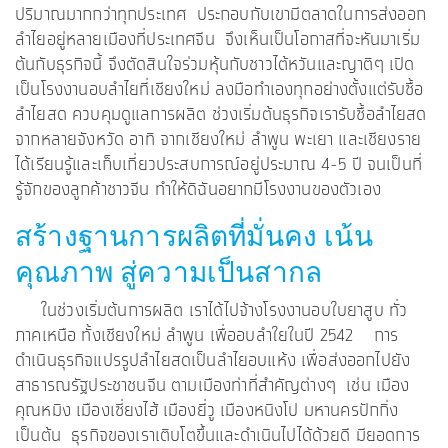
ปริมาณมากกว่าทุกประเทศ ประกอบกับเขามีตลาดในการส่งออก
ลำไยอยู่หลายเมืองที่ประเทศจีน จึงเห็นเป็นโอกาสที่จะหันมาเริ่ม
ต้นกับธุรกิจนี้ จึงตัดสินใจร่วมหุ้นกับชาวไต้หวันและญาติๆ เปิด
เป็นโรงงานอบลำไยที่เชียงใหม่ ลงมือทำเองทุกอย่างตั้งแต่รับซื้อ
ลำไยสด ควบคุมดูแลการผลิต ช่วงเริ่มต้นธุรกิจเรารับซื้อลำไยสด
จากหลายจังหวัด อาทิ จากเชียงใหม่ ลำพูน พะเยา และเชียงราย
ได้เรียนรู้และเก็บเกี่ยวประสบการณ์อยู่ประมาณ 4-5 ปี จนเป็นที่
รู้จักของลูกค้าชาวจีน ทำให้ดิฉันอยากมีโรงงานของตัวเอง
สร้างฐานการผลิตที่มั่นคง เน้น
คุณภาพ สู่ความเป็นสากล
ในช่วงเริ่มต้นการผลิต เราได้ไปจ้างโรงงานอบใบยาสูบ ทั่ว
ภาคเหนือ ทั้งเชียงใหม่ ลำพูน เพื่ออบลำใยในปี 2542 การ
ดำเนินธุรกิจแปรรูปลำไยสดเป็นลำไยอบแห้ง เพื่อส่งออกไปยัง
สาธารณรัฐประชาชนจีน ตามเมืองท่าที่สำคัญต่างๆ เช่น เมือง
คุณหมิง เมืองเซี่ยงไฮ้ เมืองยี่วู เมืองหนิงโป มหานครปักกิ่ง
เป็นต้น ธุรกิจของเราเติบโตขึ้นและดำเนินไปได้ด้วยดี มียอดการ