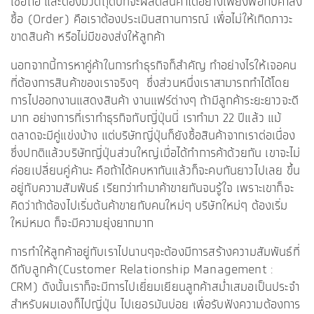
เชื่อถือ และต้องมีวัตถุดิบที่จะผลิตสินค้าได้อย่างเพียงพอกับคำสั่ง
ซื้อ (Order) คือเราต้องประเมินสถานการณ์ เพื่อไม่ให้เกิดภาวะ
ขาดสินค้า หรือไม่มีของส่งให้ลูกค้า
นอกจากนี้การหาคู่ค้าในการทำธุรกิจก็สำคัญ ทำอย่างไรให้เจอคน
ที่ต้องการสินค้าของเราจริงๆ ซึ่งส่วนหนึ่งเราสามารถทำได้โดย
การไปออกงานแสดงสินค้า งานแฟร์ต่างๆ ถ้ามีลูกค้าระยะยาวจะดี
มาก อย่างการที่เราทำธุรกิจกับญี่ปุ่นนี่ เราทำมา 22 ปีแล้ว แม้
ตลาดจะมีคู่แข่งบ้าง แต่บริษัทญี่ปุ่นก็ยังซื้อสินค้าจากเราต่อเนื่อง
ซึ่งปกติแล้วบริษัทญี่ปุ่นส่วนใหญ่เมื่อได้ทำการค้าด้วยกัน เขาจะไม่
ค่อยเปลี่ยนคู่ค้านะ คือถ้าได้คบหากันแล้วก็จะคบกันยาวไปเลย ขึ้น
อยู่กับความสัมพันธ์ เรียกว่าทำมาค้าขายกันจนรู้ใจ เพราะเขาก็จะ
คิดว่าถ้าต้องไปเริ่มต้นค้าขายกับคนใหม่ๆ บริษัทใหม่ๆ ต้องเริ่ม
ใหม่หมด ก็จะมีความยุ่งยากมาก
การทำให้ลูกค้าอยู่กับเราไปนานๆจะต้องมีการสร้างความสัมพันธ์ที่
ดีกับลูกค้า(Customer Relationship Management :
CRM) ดังนั้นเราก็จะมีการไปเยี่ยมเยียนลูกค้าสม่ำเสมอเป็นประจำ
สำหรับผมเองก็ไปญี่ปุ่น ไปเยอรมันบ่อย เพื่อรับฟังความต้องการ