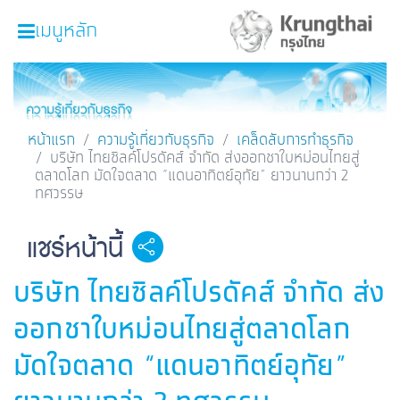
เมนูหลัก
หน้าหลัก
ผลิตภัณฑ์และบริการ
หน้าแรก
ความรู้เกี่ยวกับธุรกิจ
เคล็ดลับการทำธุรกิจ
บริษัท ไทยซิลค์โปรดัคส์ จำกัด ส่งออกชาใบหม่อนไทยสู่
โปรโมชั่น
ตลาดโลก มัดใจตลาด “แดนอาทิตย์อุทัย” ยาวนานกว่า 2
ทศวรรษ
ความรู้เกี่ยวกับธุรกิจ
SME Focus Magazine
แชร์หน้านี้
Facebook
Line
Twitter
Embedded Links
คำนวณสินเชื่อเบื้องต้น
บริษัท ไทยซิลค์โปรดัคส์ จำกัด ส่ง
ค้นหาจุดบริการ
ออกชาใบหม่อนไทยสู่ตลาดโลก
FOLLOW US
Krungthai SME​
มัดใจตลาด “แดนอาทิตย์อุทัย”