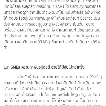
และพัฒนาผลิตภัณฑ์ด้วยทุนจากโครงการสนับสนุนการพัฒนา
เทคโนโลยีของอุตสาหกรรมไทย (iTAP) โดยเราจะคุยกับอาจารย์
นักวิจัย เพื่อดูว่า จากนี้ไปน่าจะพัฒนาใยไหมไปทำอะไรได้บ้าง เพื่อ
ให้เกิดประโยชน์เป็นการเพิ่มมูลค่าให้กับผลิตภัณฑ์ ซึ่งอาจจะเป็น
ส่วนผสมในอาหารของผู้สูงอายุ เครื่องสำอาง เป็นต้น อย่าง
เครื่องสำอางเราก็มองหาโอกาสที่จะนำผลิตภัณฑ์ไปขยายตลาดใน
ต่างประเทศ โดยเฉพาะภูมิภาคอาเซียน กลุ่มประเทศกัมพูชา ลาว
เมียนมา และเวียดนาม(CLMV) ซึ่งคาดว่าจะเริ่มดำเนินการได้เร็วๆ
นี้”
แนะ SMEs ควานหาพันธมิตรดี ช่วยให้มีชัยไปกว่าครึ่ง
สำหรับผู้ประกอบการขนาดกลางและขนาดย่อม (SMEs)
ของไทยที่ต้องการโกอินเตอร์ คุณต้องผลิตสินค้าดีและมีคุณภาพ
จริง หากเอาสินค้าตัวอย่างไปให้ลูกค้าดูแล้วสินค้านั้นๆ ต้อง
สามารถผลิตได้จริงด้วย ไม่ใช่เอาแบบหนึ่งไปให้ลูกค้าดูแต่กลับมา
ผลิตไม่ได้ตรงกับตัวอย่าง แบบนี้ก็ทำให้เสียเครดิต ไม่มีความน่า