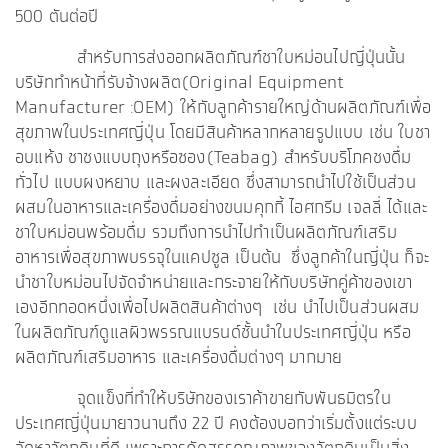
500 ตันต่อปี
สำหรับการส่งออกผลิตภัณฑ์ชาใบหม่อนไปญี่ปุ่นนั้น
บริษัททำหน้าที่รับจ้างผลิต(Original Equipment
Manufacturer :OEM) ให้กับลูกค้ารายใหญ่ด้านผลิตภัณฑ์เพื่อ
สุขภาพในประเทศญี่ปุ่น โดยมีสินค้าหลากหลายรูปแบบ เช่น ใบชา
อบแห้ง ชาชงแบบถุงหรือซอง(Teabag) สำหรับบริโภคชงดื่ม
ทั่วไป แบบผงหยาบ และผงละเอียด ซึ่งสามารถนำไปใช้เป็นส่วน
ผสมในอาหารและเครื่องดื่มอย่างขนมคุกกี้ ไอศกรีม เจลลี่ ได้และ
ชาใบหม่อนพร้อมดื่ม รวมถึงการนำไปทำเป็นผลิตภัณฑ์เสริม
อาหารเพื่อสุขภาพบรรจุในแคปซูล เป็นต้น ซึ่งลูกค้าในญี่ปุ่น ก็จะ
นำชาใบหม่อนไปจัดจำหน่ายและกระจายให้กับบริษัทคู่ค้าของเขา
เองอีกทอดหนึ่งเพื่อไปผลิตสินค้าต่างๆ เช่น นำไปเป็นส่วนผสม
ในผลิตภัณฑ์ดูแลผิวพรรณแบรนด์ชั้นนำในประเทศญี่ปุ่น หรือ
ผลิตภัณฑ์เสริมอาหาร และเครื่องดื่มต่างๆ มากมาย
จุดแข็งที่ทำให้บริษัทของเราค้าขายกับพันธมิตรใน
ประเทศญี่ปุ่นมายาวนานถึง 22 ปี คงต้องบอกว่าเริ่มตั้งแต่ระบบ