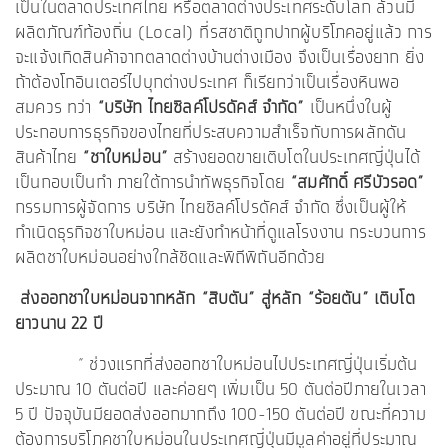
เป็นในตลาดประเทศไทย หรือตลาดต่างประเทศระดับโลก ล้วนมี
ผลิตภัณฑ์ท้องถิ่น (Local) ที่รสชาติถูกปากผู้บริโภคอยู่แล้ว การ
จะแจ้งเกิดสินค้าจากตลาดต่างบ้านต่างเมือง จึงเป็นเรื่องยาก ยิ่ง
ถ้าต้องโกอินเตอร์ไปบุกต่างประเทศ ก็เรียกว่าเป็นเรื่องหินพอ
สมควร ทว่า
“บริษัท ไทยซิลค์โปรดัคส์ จำกัด”
เป็นหนึ่งในผู้
ประกอบการธุรกิจของไทยที่ประสบความสำเร็จกับการผลักดัน
สินค้าไทย
“ชาใบหม่อน”
สร้างยอดขายเติบโตในประเทศญี่ปุ่นได้
เป็นกอบเป็นกำ ภายใต้การนำทัพธุรกิจโดย
“สมศักดิ์ ศรีบัวรอด”
กรรมการผู้จัดการ บริษัท ไทยซิลค์โปรดัคส์ จำกัด ซึ่งเป็นผู้ให้
กำเนิดธุรกิจชาใบหม่อน และยังทำหน้าที่ดูแลโรงงาน กระบวนการ
ผลิตชาใบหม่อนอย่างใกล้ชิดและพิถีพิถันอีกด้วย
ส่งออกชาใบหม่อนจากหลัก “สิบตัน” สู่หลัก “ร้อยตัน” เติบโต
ยาวนาน 22 ปี
“ ช่วงแรกที่ส่งออกชาใบหม่อนไปประเทศญี่ปุ่นเริ่มต้น
ประมาณ 10 ตันต่อปี และค่อยๆ เพิ่มเป็น 50 ตันต่อปีภายในเวลา
5 ปี ปัจจุบันมียอดส่งออกมากถึง 100-150 ตันต่อปี ขณะที่ความ
ต้องการบริโภคชาใบหม่อนในประเทศญี่ปุ่นมีมูลค่าอยู่ที่ประมาณ