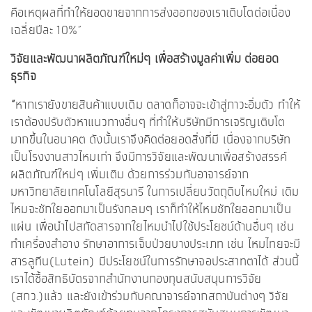
คือเหตุผลที่ทำให้ยอดขายจากการส่งออกของเราเติบโตต่อเนื่อง
เฉลี่ยปีละ 10%”
วิจัยและพัฒนาผลิตภัณฑ์ใหม่ๆ เพื่อสร้างมูลค่าเพิ่ม ต่อยอด
ธุรกิจ
“
หากเรายังขายสินค้าแบบเดิม ตลาดก็อาจจะเข้าสู่ภาวะอิ่มตัว ทำให้
เราต้องปรับตัวหาแนวทางอื่นๆ ที่ทำให้บริษัทมีการเจริญเติบโต
มากขึ้นในอนาคต ดังนั้นเราจึงคิดต่อยอดสิ่งที่มี เนื่องจากบริษัท
เป็นโรงงานสาวไหมเก่า จึงมีการวิจัยและพัฒนาเพื่อสร้างสรรค์
ผลิตภัณฑ์ใหม่ๆ เพิ่มเติม ด้วยการร่วมกับอาจารย์จาก
มหาวิทยาลัยเทคโนโลยีสุรนารี ในการเปลี่ยนวัตถุดิบไหมใหม่ เดิม
ไหมจะชักใยออกมาเป็นรังกลมๆ เราก็ทำให้ไหมชักใยออกมาเป็น
แผ่น เพื่อนำไปสกัดสารจากใยไหมนำไปใช้ประโยชน์ด้านอื่นๆ เช่น
ทำเครื่องสำอาง รักษาอาการเจ็บป่วยบางประเภท เช่น ไหมไทยจะมี
สารลูทีน(Lutein) มีประโยชน์ในการรักษาจอประสาทตาได้ ส่วนนี้
เราได้ซื้อสิทธิบัตรจากสำนักงานกองทุนสนับสนุนการวิจัย
(สกว.)แล้ว และยังเข้าร่วมกับคณาจารย์จากสถาบันต่างๆ วิจัย