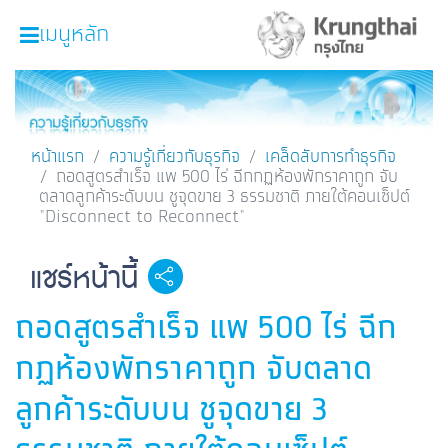
เมนูหลัก
หน้าหลัก
ผลิตภัณฑ์และบริการ
หน้าแรก
ความรู้เกี่ยวกับธุรกิจ
เคล็ดลับการทำธุรกิจ
ถอดสูตรสำเร็จ แพ 500 ไร่ ฉีกกฏห้องพักราคาถูก จับ
โปรโมชั่น
ตลาดลูกค้าระดับบน ชูจุดขาย 3 ธรรมชาติ ภายใต้คอนเซ็ปต์
"Disconnect to Reconnect"
ความรู้เกี่ยวกับธุรกิจ
SME Focus Magazine
แชร์หน้านี้
Facebook
Line
Twitter
Embedded Links
คำนวณสินเชื่อเบื้องต้น
ถอดสูตรสำเร็จ แพ 500 ไร่ ฉีก
ค้นหาจุดบริการ
กฏห้องพักราคาถูก จับตลาด
FOLLOW US
Krungthai SME​
ลูกค้าระดับบน ชูจุดขาย 3