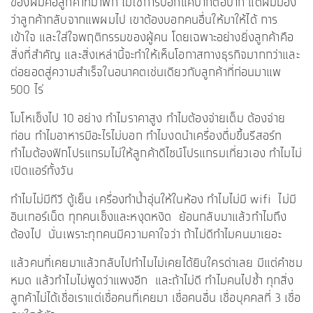
ของผมคือลูกค้าที่มาพัก ไม่ใช่การบอกแค่ปากต่อปาก แต่ผมมอง
ว่าลูกค้ากลับจากแพผมไป เขาต้องบอกคนอื่นให้มาให้ได้ การ
เข้าใจ และใส่ใจพฤติกรรมของผู้คน โดยเฉพาะอย่างยิ่งลูกค้าคือ
สิ่งที่สำคัญ และสิ่งเหล่านี้จะทำให้เห็นโอกาสทางธุรกิจมากกว่าและ
ต่อยอดสู่ความสำเร็จในอนาคตเช่นเดียวกับลูกค้าที่ก่อนมาแพ
500 ไร่
โมโหเซ็งไป 10 อย่าง ทำไมราคาสูง ทำไมต้องจ่ายเต็ม ต้องจ่าย
ก่อน ทำไมอาหารมีอะไรไม่บอก ทำไมงดนำเครื่องดื่มขึ้นรีสอร์ท
ทำไมต้องฟิกโปรแกรมไม่ให้ลูกค้าดีไซน์โปรแกรมเที่ยวเอง ทำไมไม่
เปิดแอร์ทั้งวัน
ทำไมไม่มีทีวี ตู้เย็น เครื่องทำน้ำอุ่นให้ในห้อง ทำไมไม่มี wifi ไม่มี
อินเทอร์เน็ต ทุกคนเซ็งและหงุดหงิด ย้อนกลับมาแล้วทำไมถึง
ต้องไป นั่นเพราะทุกคนมีความคาใจว่า ถ้าไม่ดีทำไมคนมาเยอะ
แล้วคนที่เคยมาแล้วกลับไปทำไมไม่เคยได้ยินใครด่าเลย มีแต่คำชม
หมด แล้วทำไมไม่พูดว่าแพงอีก และถ้าไม่ดี ทำไมคนไปซ้ำ ทุกสิ่ง
ลูกค้าไม่ได้เชื่อเราแต่เชื่อคนที่เคยมา เชื่อคนอื่น เชื่อบุคคลที่ 3 เชื่อ