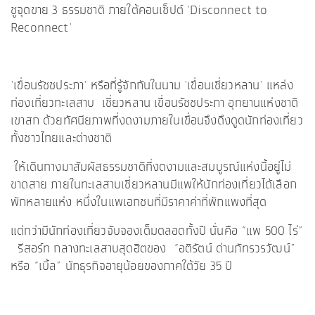
ชูจุดขาย 3 ธรรมชาติ ภายใต้คอนเซ็ปต์ 'Disconnect to
Reconnect'
'เขื่อนรัชชประภา' หรือที่รู้จักกันในนาม 'เขื่อนเชี่ยวหลาน' แหล่ง
ท่องเที่ยวทะเลสาบ เชี่ยวหลาน เขื่อนรัชชประภา อุทยานแห่งชาติ
เขาสก ด้วยทัศนียภาพที่งดงามภายในเขื่อนจึงดึงดูดนักท่องเที่ยว
ทั้งชาวไทยและต่างชาติ
ให้เดินทางมาสัมผัสธรรมชาติที่งดงามและสมบูรณ์แห่งนี้อยู่ไม่
ขาดสาย ภายในทะเลสาบเชี่ยวหลานมีแพให้นักท่องเที่ยวได้เลือก
พักหลายแห่ง หนึ่งในแพเอกชนที่มีราคาค่าที่พักแพงที่สุด
แต่ทว่ามีนักท่องเที่ยวจับจองเต็มตลอดทั้งปี นั่นคือ “แพ 500 ไร่”
รีสอร์ท กลางทะเลสาบสุดฮิตของ “อติรัตน์ ด่านภัทรวรวัฒน์”
หรือ “เบิ้ล” นักธุรกิจอายุน้อยของภาคใต้วัย 35 ปี