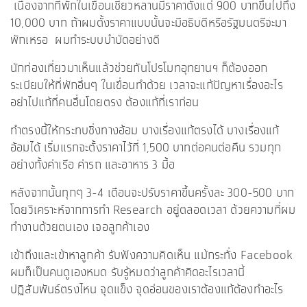
เนื่องจากที่พักในเขื่อนเชี่ยวหลานมีราคาตั้งแต่ 900 บาทขึ้นไปถึง
10,000 บาท ถ้าผมตั้งราคาแบบนั้นจะมีอธิบดีหรือรัฐมนตรีจะมา
พักเหรอ ผมทำระบบบำบัดอย่างดี
นักท่องเที่ยวมาเห็นแล้วช่วยกันโปรโมทอุทยานฯ ก็ต้องออก
ระเบียบให้ที่พักอื่นๆ ในเขื่อนทำด้วย เวลาจะแก้ปัญหาเรื่องอะไร
อย่าไปแก้ที่คนอื่นโดยตรง ต้องแก้ที่เราก่อน
ทำตรงนี้ให้กระทบชิ่งทางอ้อม บางเรื่องแก้ตรงได้ บางเรื่องแก้
อ้อมได้ เริ่มแรกจะตั้งราคาไว้ที่ 1,500 บาทต่อคนต่อคืน รวมทุก
อย่างทั้งค่าเรือ ค่ารถ และอาหาร 3 มื้อ
หลังจากนั้นทุกๆ 3-4 เดือนจะปรับราคาขึ้นครั้งละ 300-500 บาท
โดยวิเคราะห์จากการทำ Research อยู่ตลอดเวลา ด้วยความที่ผม
ทำงานด้วยตนเอง เจอลูกค้าเอง
เข้าถึงและเข้าหาลูกค้า รับฟังความคิดเห็น แม้กระทั่ง Facebook
ผมก็เป็นคนดูเองหมด รับรู้หมดว่าลูกค้าคิดอะไรเวลานี้
ปฏิสัมพันธ์ตรงไหน จุดแข็ง จุดอ่อนของเราต้องแก้ต้องทำอะไร