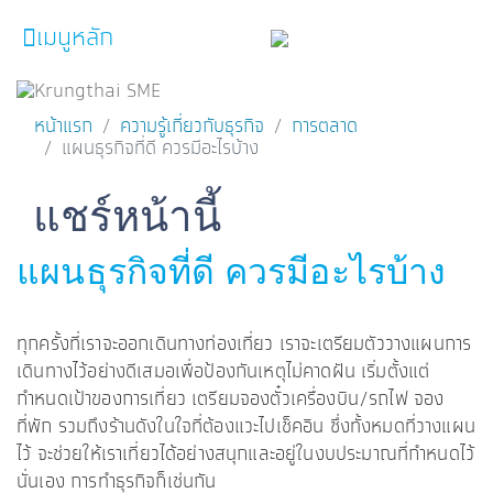
เมนูหลัก
หน้าหลัก
หน้าแรก
ความรู้เกี่ยวกับธุรกิจ
การตลาด
แผนธุรกิจที่ดี ควรมีอะไรบ้าง
ผลิตภัณฑ์และบริการ
โปรโมชั่น
Facebook
Line
Twitter
Embedded Links
แชร์หน้านี้
ความรู้เกี่ยวกับธุรกิจ
แผนธุรกิจที่ดี ควรมีอะไรบ้าง
SME Focus Magazine
คำนวณสินเชื่อเบื้องต้น
ทุกครั้งที่เราจะออกเดินทางท่องเที่ยว เราจะเตรียมตัววางแผนการ
เดินทางไว้อย่างดีเสมอเพื่อป้องกันเหตุไม่คาดฝัน เริ่มตั้งแต่
ค้นหาจุดบริการ
กำหนดเป้าของการเที่ยว เตรียมจองตั๋วเครื่องบิน/รถไฟ จอง
ที่พัก รวมถึงร้านดังในใจที่ต้องแวะไปเช็คอิน ซึ่งทั้งหมดที่วางแผน
FOLLOW US
Krungthai SME​
ไว้ จะช่วยให้เราเที่ยวได้อย่างสนุกและอยู่ในงบประมาณที่กำหนดไว้
นั่นเอง การทำธุรกิจก็เช่นกัน