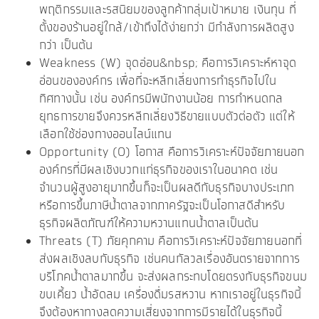
พฤติกรรมและรสนิยมของลูกค้ากลุ่มเป้าหมาย เงินทุน ที่
ตั้งของร้านอยู่ใกล้/เข้าถึงได้ง่ายกว่า มีกำลังการผลิตสูง
กว่า เป็นต้น
Weakness (W) จุดอ่อน&nbsp; คือการวิเคราะห์หาจุด
อ่อนขององค์กร เพื่อที่จะหลีกเลี่ยงการทำธุรกิจไปใน
ทิศทางนั้น เช่น องค์กรมีพนักงานน้อย การกำหนดกล
ยุทธการขายจึงควรหลีกเลี่ยงวิธีขายแบบตัวต่อตัว แต่ให้
เลือกใช้ช่องทางออนไลน์แทน
Opportunity (O) โอกาส คือการวิเคราะห์ปัจจัยภายนอก
องค์กรที่มีผลเชิงบวกแก่ธุรกิจของเราในอนาคต เช่น
จำนวนผู้สูงอายุมากขึ้นก็จะเป็นผลดีกับธุรกิจบางประเภท
หรือการขึ้นภาษีน้ำตาลจากภาครัฐจะเป็นโอกาสดีสำหรับ
ธุรกิจผลิตภัณฑ์ให้ความหวานแทนน้ำตาลเป็นต้น
Threats (T) ภัยคุกคาม คือการวิเคราะห์ปัจจัยภายนอกที่
ส่งผลเชิงลบกับธุรกิจ เช่นคนกัลวลเรื่องอันตรายจากการ
บริโภคน้ำตาลมากขึ้น จะส่งผลกระทบโดยตรงกับธุรกิจขนม
ขบเคี้ยว น้ำอัดลม เครื่องดื่มรสหวาน หากเราอยู่ในธุรกิจนี้
จึงต้องหาทางลดความเสี่ยงจากการมีรายได้ในธุรกิจนี้