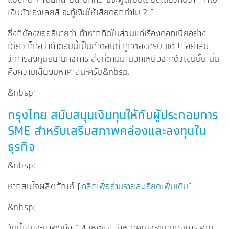
แบงก์ดี ? โดยหลายสำนักก็อาจจะพูดเป็นเสียงเดียวกันว่า “ ก็ใช้
เงินตัวเองเลยสิ จะกู้เงินให้เสียดอกทำไม ? ”
ซึ่งก็ต้องขออธิบายว่า ถ้าหากคิดในส่วนแค่เรื่องดอกเบี้ยอย่าง
เดียว ก็ถือว่าคำตอบนี้เป็นคำตอบที่ ถูกต้องครับ แต่ !! อย่าลืม
ว่าการลงทุนขยายกิจการ สิ่งที่ตามมานอกเหนือจากตัวเงินนั้น นั่น
คือความเสี่ยงมหาศาลนะครับ&nbsp;
&nbsp;
กรุงไทย สนับสนุนเงินทุนให้กับผู้ประกอบการ
SME
สำหรับเสริมสภาพคล่องและลงทุนใน
ธุรกิจ
&nbsp;
หากสนใจผลิตภัณฑ์ [
คลิกเพื่ออ่านรายละเอียดเพิ่มเติม
]
&nbsp;
วันนี้เลยจะมาพูดถึง “ 4 เหตุผล ว่าหากคุณจะขยายกิจการ คุณ